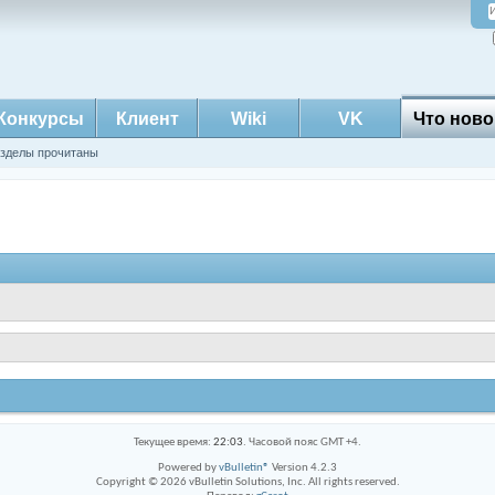
Конкурсы
Клиент
Wiki
VK
Что ново
азделы прочитаны
Текущее время:
22:03
. Часовой пояс GMT +4.
Powered by
vBulletin®
Version 4.2.3
Copyright © 2026 vBulletin Solutions, Inc. All rights reserved.