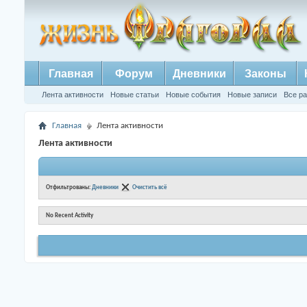
Главная
Форум
Дневники
Законы
Лента активности
Новые статьи
Новые события
Новые записи
Все р
Главная
Лента активности
Лента активности
Отфильтрованы:
Дневники
Очистить всё
No Recent Activity