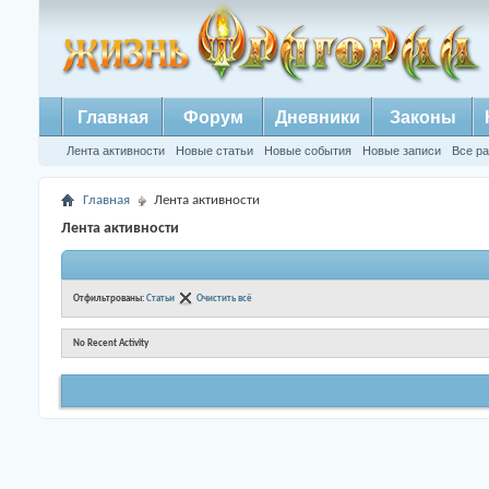
Главная
Форум
Дневники
Законы
Лента активности
Новые статьи
Новые события
Новые записи
Все р
Главная
Лента активности
Лента активности
Отфильтрованы:
Статьи
Очистить всё
No Recent Activity