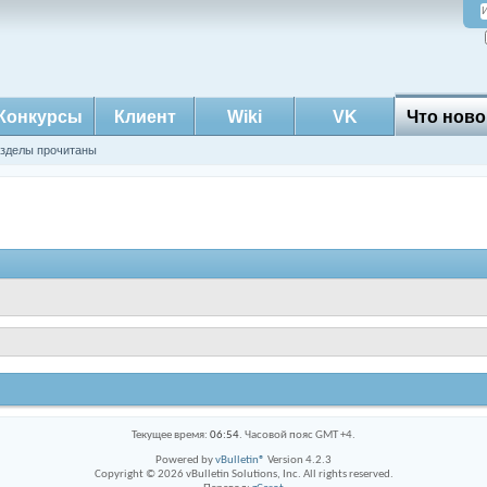
Конкурсы
Клиент
Wiki
VK
Что ново
азделы прочитаны
Текущее время:
06:54
. Часовой пояс GMT +4.
Powered by
vBulletin®
Version 4.2.3
Copyright © 2026 vBulletin Solutions, Inc. All rights reserved.