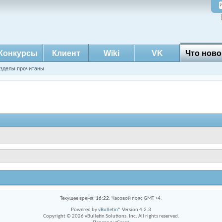
Конкурсы
Клиент
Wiki
VK
Что ново
азделы прочитаны
Текущее время:
16:22
. Часовой пояс GMT +4.
Powered by
vBulletin®
Version 4.2.3
Copyright © 2026 vBulletin Solutions, Inc. All rights reserved.