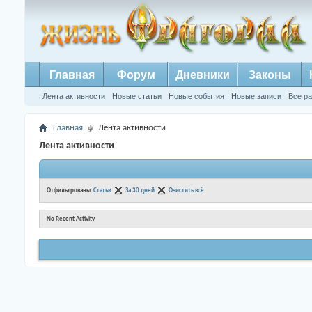
Главная
Форум
Дневники
Законы
Лента активности
Новые статьи
Новые события
Новые записи
Все р
Главная
Лента активности
Лента активности
Отфильтрованы:
Статьи
За 30 дней
Очистить всё
No Recent Activity