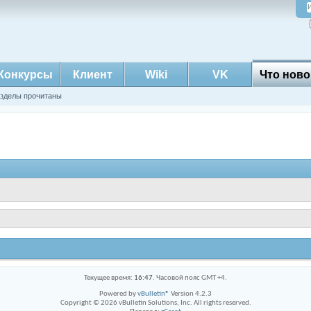
Конкурсы
Клиент
Wiki
VK
Что ново
азделы прочитаны
Текущее время:
16:47
. Часовой пояс GMT +4.
Powered by
vBulletin®
Version 4.2.3
Copyright © 2026 vBulletin Solutions, Inc. All rights reserved.