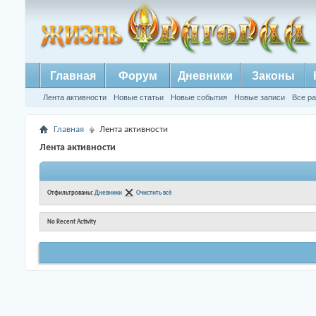
Главная
Форум
Дневники
Законы
Лента активности
Новые статьи
Новые события
Новые записи
Все р
Главная
Лента активности
Лента активности
Отфильтрованы:
Дневники
Очистить всё
No Recent Activity