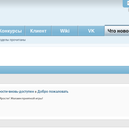
Конкурсы
Клиент
Wiki
VK
Что ново
азделы прочитаны
ости-вновь-доступен
в
Добро пожаловать
е Ярости! Желаем приятной игры!