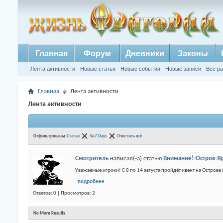
Главная
Форум
Дневники
Законы
Лента активности
Новые статьи
Новые события
Новые записи
Все р
Главная
Лента активности
Лента активности
Отфильтрованы:
Статьи
За 7 Days
Очистить всё
Смотритель
написал(-а) статью
Внимание!-Остров-Яр
Уважаемые игроки! С 8 по 14 августа пройдёт ивент на Остров
подробнее
Ответов: 0 | Просмотров: 2
No More Results