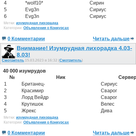
4
*wolf10*
Сирин
5
Evg3n
Сириус
6
Evg3n
Сириус
Метки:
изумрудная лихорадка
Категории:
Объявления о Конкурсах
0 Комментарии
Читать дальше
Внимание! Изумрудная лихорадка 4.03-
8.03!
Смотритель
15.03.2023 в 16:32 (
Смотритель
)
40 000 изумрудов
№
Ник
Серве
1
Британец-
Сириус
2
Красимир
Сварог
3
Лорд Вейдр
Сварог
4
Крутишок
Велес
5
Жрекс
Дива
Метки:
изумрудная лихорадка
Категории:
Объявления о Конкурсах
0 Комментарии
Читать дальше