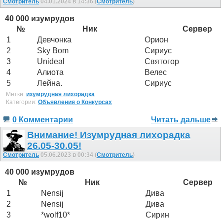
Смотритель
04.01.2024 в 14:36 (
Смотритель
)
40 000 изумрудов
№
Ник
Сервер
1
Девчонка
Орион
2
Sky Bom
Сириус
3
Unideal
Святогор
4
Алиота
Велес
5
Лейна.
Сириус
Метки:
изумрудная лихорадка
Категории:
Объявления о Конкурсах
0 Комментарии
Читать дальше
Внимание! Изумрудная лихорадка
26.05-30.05!
Смотритель
05.06.2023 в 00:34 (
Смотритель
)
40 000 изумрудов
№
Ник
Сервер
1
Nensij
Дива
2
Nensij
Дива
3
*wolf10*
Сирин