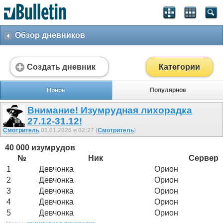
Обзор дневников
Создать дневник
Категории
Новое
Популярное
Внимание! Изумрудная лихорадка
27.12-31.12!
Смотритель
01.01.2026 в 02:27 (
Смотритель
)
40 000 изумрудов
№
Ник
Сервер
1
Девчонка
Орион
2
Девчонка
Орион
3
Девчонка
Орион
4
Девчонка
Орион
5
Девчонка
Орион