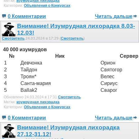
Метки:
изумрудная лихорадка
Категории:
Объявления о Конкурсах
0 Комментарии
Читать дальше
Внимание! Изумрудная лихорадка 8.03-
12.03!
Смотритель
24.03.2024 в 17:29 (
Смотритель
)
40 000 изумрудов
№
Ник
Сервер
1
Девчонка
Орион
2
Тайдон
Святогор
3
Троян*
Велес
4
Санта-мария
Сириус
5
Ballak2
Сварог
Обновлено 24.03.2024 в 17:31
Смотритель
Метки:
изумрудная лихорадка
Категории:
Объявления о Конкурсах
0 Комментарии
Читать дальше
Внимание! Изумрудная лихорадка
27.12-31.12!