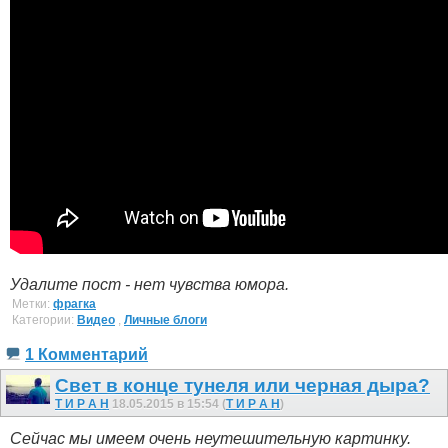
Удалите пост - нет чувства юмора.
Метки:
фрагка
Категории:
Видео
,
Личные блоги
1 Комментарий
Свет в конце тунеля или черная дыра?
Т И Р А Н
18.05.2015 в 15:54 (
Т И Р А Н
)
Сейчас мы имеем очень неутешительную картинку.