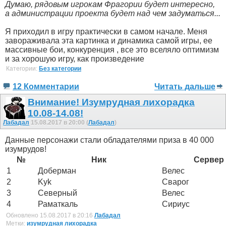
Думаю, рядовым игрокам Фрагории будет интересно,
а администрации проекта будет над чем задуматься...
Я приходил в игру практически в самом начале. Меня
завораживала эта картинка и динамика самой игры, ее
массивные бои, конкуренция , все это вселяло оптимизм
и за хорошую игру, как произведение
Категории:
Без категории
12 Комментарии
Читать дальше
Внимание! Изумрудная лихорадка
10.08-14.08!
Лабадал
15.08.2017 в 20:00 (
Лабадал
)
Данные персонажи стали обладателями приза в 40 000
изумрудов!
№
Ник
Сервер
1
Доберман
Велес
2
Kyk
Сварог
3
Северный
Велес
4
Раматкаль
Сириус
Обновлено 15.08.2017 в 20:16
Лабадал
Метки:
изумрудная лихорадка