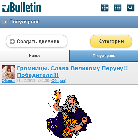
Популярное
Создать дневник
Категории
Новое
Популярное
Громницы. Слава Великому Перуну!!!
Победители!!!
Оберон
21.02.2013 в 22:30 (
Оберон
)