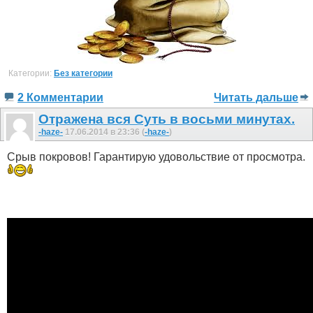
Категории:
Без категории
2 Комментарии
Читать дальше
Отражена вся Суть в восьми минутах.
-haze-
17.06.2014 в 23:36 (
-haze-
)
Срыв покровов! Гарантирую удовольствие от просмотра.