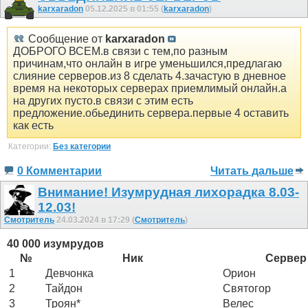
karxaradon
05.12.2025 в 01:55 (
karxaradon
)
Сообщение от
karxaradon
ДОБРОГО ВСЕМ.в связи с тем,по разным
причинам,что онлайн в игре уменьшился,предлагаю
слияние серверов.из 8 сделать 4.зачастую в дневное
время на некоторых серверах приемлимый онлайн.а
на других пусто.в связи с этим есть
предложение.обьединить сервера.первые 4 оставить
как есть
Категории:
Без категории
0 Комментарии
Читать дальше
Внимание! Изумрудная лихорадка 8.03-
12.03!
Смотритель
24.03.2024 в 17:29 (
Смотритель
)
40 000 изумрудов
№
Ник
Сервер
1
Девчонка
Орион
2
Тайдон
Святогор
3
Троян*
Велес