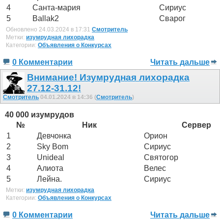
4
Санта-мария
Сириус
5
Ballak2
Сварог
Обновлено 24.03.2024 в 17:31
Смотритель
Метки:
изумрудная лихорадка
Категории:
Объявления о Конкурсах
0 Комментарии
Читать дальше
Внимание! Изумрудная лихорадка
27.12-31.12!
Смотритель
04.01.2024 в 14:36 (
Смотритель
)
40 000 изумрудов
№
Ник
Сервер
1
Девчонка
Орион
2
Sky Bom
Сириус
3
Unideal
Святогор
4
Алиота
Велес
5
Лейна.
Сириус
Метки:
изумрудная лихорадка
Категории:
Объявления о Конкурсах
0 Комментарии
Читать дальше