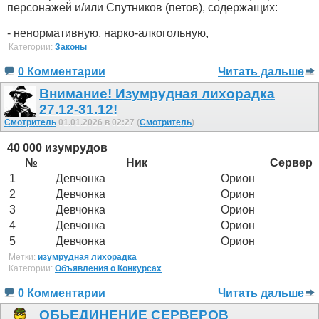
персонажей и/или Спутников (петов), содержащих:
- ненормативную, нарко-алкогольную,
Категории:
Законы
0 Комментарии
Читать дальше
Внимание! Изумрудная лихорадка
27.12-31.12!
Смотритель
01.01.2026 в 02:27 (
Смотритель
)
40 000 изумрудов
№
Ник
Сервер
1
Девчонка
Орион
2
Девчонка
Орион
3
Девчонка
Орион
4
Девчонка
Орион
5
Девчонка
Орион
Метки:
изумрудная лихорадка
Категории:
Объявления о Конкурсах
0 Комментарии
Читать дальше
ОБЬЕДИНЕНИЕ СЕРВЕРОВ