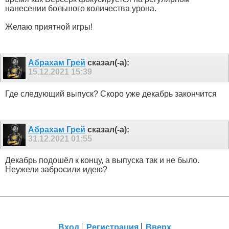
нанесении большого количества урона.
Желаю приятной игры!
Абрахам Грей
сказал(-а):
15.12.2021
15:39
Где следующий выпуск? Скоро уже декабрь закончится
Абрахам Грей
сказал(-а):
31.12.2021
01:55
Декабрь подошёл к концу, а выпуска так и не было.
Неужели забросили идею?
Вход
Регистрация
Вверх