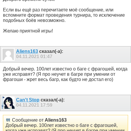
Если вы ещё раз перечитаете моё сообщение, или
вспомните формат проведения турнира, то исключение
подобных боёв невозможно.
Желаю приятной игры!
Aliens163
сказал(-а):
04.11.2021
01:47
Добрый вечер. 100лет известно о баге с фрагошей, когда
уже исправят? (Я про неучет в багре при умении от
фрагоши - жрет весь багр, как будто не достал его)
Can't Stop
сказал(-а):
04.11.2021
17:59
Сообщение от
Aliens163
Добрый вечер. 100лет известно о баге с фрагошей,
когда уже исправят? (Я про неучет в багре при умении