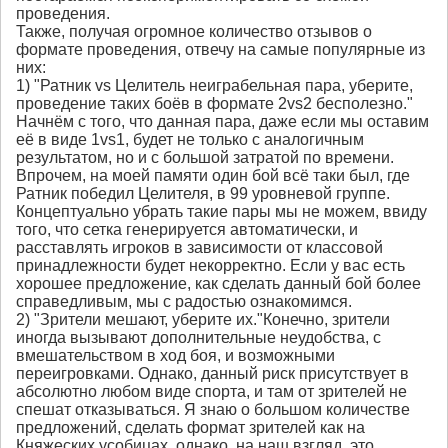
проведения.
Также, получая огромное количество отзывов о
формате проведения, отвечу на самые популярные из
них:
1) "Ратник vs Целитель неиграбельная пара, уберите,
проведение таких боёв в формате 2vs2 бесполезно."
Начнём с того, что данная пара, даже если мы оставим
её в виде 1vs1, будет не только с аналогичным
результатом, но и с большой затратой по времени.
Впрочем, на моей памяти один бой всё таки был, где
Ратник победил Целителя, в 99 уровневой группе.
Концептуально убрать такие пары мы не можем, ввиду
того, что сетка генерируется автоматически, и
расставлять игроков в зависимости от классовой
принадлежности будет некорректно. Если у вас есть
хорошее предложение, как сделать данный бой более
справедливым, мы с радостью ознакомимся.
2) "Зрители мешают, уберите их."Конечно, зрители
иногда вызывают дополнительные неудобства, с
вмешательством в ход боя, и возможными
переигровками. Однако, данный риск присутствует в
абсолютно любом виде спорта, и там от зрителей не
спешат отказываться. Я знаю о большом количестве
предложений, сделать формат зрителей как на
Княжеских усобицах, однако, на наш взгляд, это