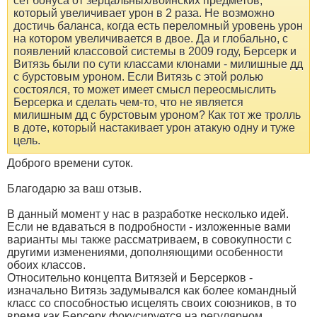
сет бонуса от зерцальных/воинских предметов,
который увеличивает урон в 2 раза. Не возможно
достичь баланса, когда есть переломный уровень урон
на котором увеличивается в двое. Да и глобально, с
появлений классовой системы в 2009 году, Берсерк и
Витязь были по сути классами клонами - милишные дд
с бурстовым уроном. Если Витязь с этой ролью
состоялся, то может имеет смысл переосмыслить
Берсерка и сделать чем-то, что не является
милишным дд с бурстовым уроном? Как тот же тролль
в доте, который настакивает урон атакую одну и туже
цель.
Доброго времени суток.
Благодарю за ваш отзыв.
В данный момент у нас в разработке несколько идей.
Если не вдаваться в подробности - изложенные вами
варианты мы также рассматриваем, в совокупности с
другими изменениями, дополняющими особенности
обоих классов.
Относительно концепта Витязей и Берсерков -
изначально Витязь задумывался как более командный
класс со способностью исцелять своих союзников, в то
время как Берсерк фокусируется на регулярном