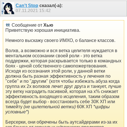
Can't Stop
сказал(-а):
07.11.2021
15:42
Сообщение от
Хью
Приветствую хорошая инициатива.
Немного выскажу своего ИМХО, о балансе классов.
Волхв, а возможно и вся ветка целителя нуждается в
ментальном осознании своей роли - это ветка
поддержки, которая раскрывается только в командных
боях - ценой собственного самопожертвования.
Исходя из осознания этой роли, у данной ветки
должна быть разная эффективность у лечения по
"себе" и по "другим" (хотя чтобы избежать абуза когда
группа их 2х волхвов лечит друг друга и танкует, лучше
эту ветку наградить пасивкой, которая на x% снижает
эффективность входящего исцеления, таким образом
всегда будет выбор - восстановить себе 30К ХП или
тимейту
(не цилетельной ветки)
60К ХП
*цифры
условные*
)
Берсерки, они обречены быть аутсайдерами из-за их