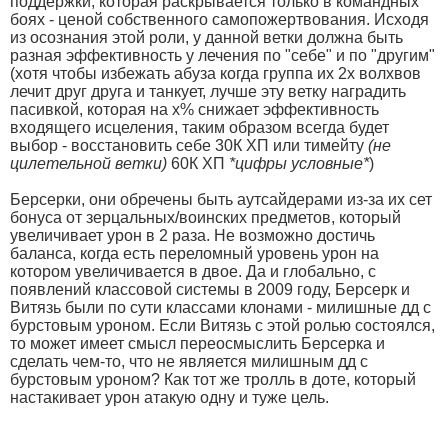
поддержки, которая раскрывается только в командных
боях - ценой собственного самопожертвования. Исходя
из осознания этой роли, у данной ветки должна быть
разная эффективность у лечения по "себе" и по "другим"
(хотя чтобы избежать абуза когда группа их 2х волхвов
лечит друг друга и танкует, лучше эту ветку наградить
пасивкой, которая на x% снижает эффективность
входящего исцеления, таким образом всегда будет
выбор - восстановить себе 30К ХП или тимейту
(не
цилетельной ветки)
60К ХП
*цифры условные*
)
Берсерки, они обречены быть аутсайдерами из-за их сет
бонуса от зерцальных/воинских предметов, который
увеличивает урон в 2 раза. Не возможно достичь
баланса, когда есть переломный уровень урон на
котором увеличивается в двое. Да и глобально, с
появлений классовой системы в 2009 году, Берсерк и
Витязь были по сути классами клонами - милишные дд с
бурстовым уроном. Если Витязь с этой ролью состоялся,
то может имеет смысл переосмыслить Берсерка и
сделать чем-то, что не является милишным дд с
бурстовым уроном? Как тот же тролль в доте, который
настакивает урон атакую одну и туже цель.