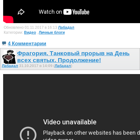
Обновлено 01.11.2017 в 16:13
Лабадал
Категории:
Видео
,
Личные блоги
4 Комментарии
Фрагория. Танковый прорыв на День
всех святых. Продолжение!
Лабадал
31.10.2017 в 14:09 (
Лабадал
)