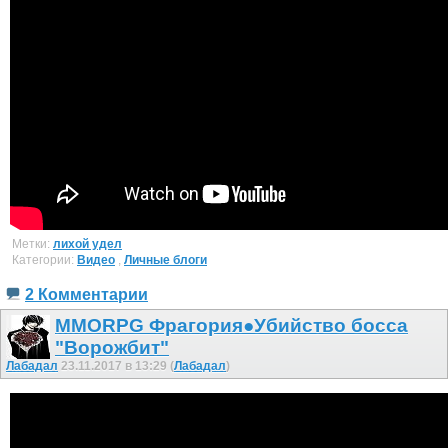
Метки:
лихой удел
Категории:
Видео
,
Личные блоги
2 Комментарии
MMORPG Фрагория●Убийство босса
"Ворожбит"
Лабадал
23.11.2017 в 13:29 (
Лабадал
)