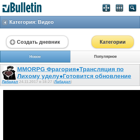
Категория: Видео
Создать дневник
Категории
Новое
Популярное
MMORPG Фрагория●Трансляция по
Лихому уделу●Готовится обновление
Лабадал
24.11.2017 в 18:27 (
Лабадал
)