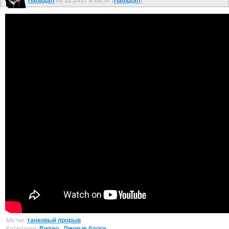
Лабадал
02.11.2017 в 18:57 (
Лабадал
)
Метки:
танковый прорыв
Категории:
Видео
,
Личные блоги