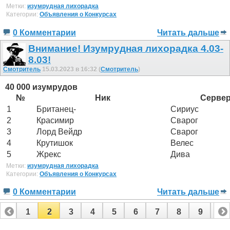
Метки:
изумрудная лихорадка
Категории:
Объявления о Конкурсах
0 Комментарии
Читать дальше
Внимание! Изумрудная лихорадка 4.03-
8.03!
Смотритель
15.03.2023 в 16:32 (
Смотритель
)
40 000 изумрудов
№
Ник
Серве
1
Британец-
Сириус
2
Красимир
Сварог
3
Лорд Вейдр
Сварог
4
Крутишок
Велес
5
Жрекс
Дива
Метки:
изумрудная лихорадка
Категории:
Объявления о Конкурсах
0 Комментарии
Читать дальше
1
2
3
4
5
6
7
8
9
10