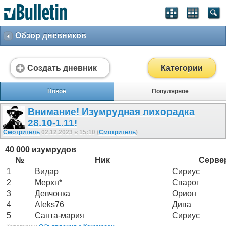
Обзор дневников
Создать дневник
Категории
Новое
Популярное
Внимание! Изумрудная лихорадка
28.10-1.11!
Смотритель
02.12.2023 в 15:10 (
Смотритель
)
40 000 изумрудов
№
Ник
Серве
1
Видар
Сириус
2
Мерхн*
Сварог
3
Девчонка
Орион
4
Aleks76
Дива
5
Санта-мария
Сириус