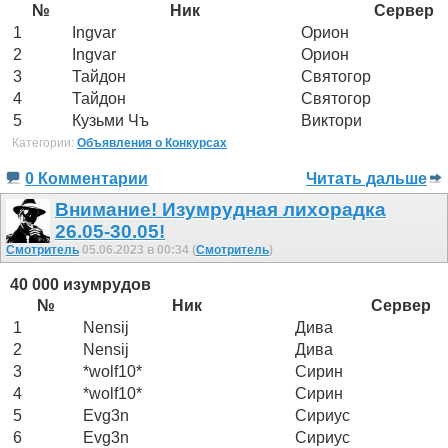
№
Ник
Сервер
1
Ingvar
Орион
2
Ingvar
Орион
3
Тайдон
Святогор
4
Тайдон
Святогор
5
Кузьми Чъ
Виктори
Категории:
Объявления о Конкурсах
0 Комментарии
Читать дальше
Внимание! Изумрудная лихорадка
26.05-30.05!
Смотритель
05.06.2023 в 00:34 (
Смотритель
)
40 000 изумрудов
№
Ник
Сервер
1
Nensij
Дива
2
Nensij
Дива
3
*wolf10*
Сирин
4
*wolf10*
Сирин
5
Evg3n
Сириус
6
Evg3n
Сириус