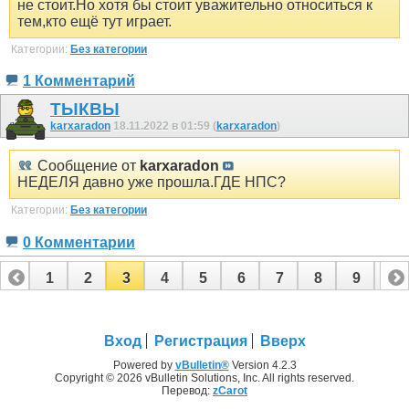
не стоит.Но хотя бы стоит уважительно относиться к
тем,кто ещё тут играет.
Категории:
Без категории
1 Комментарий
ТЫКВЫ
karxaradon
18.11.2022 в 01:59 (
karxaradon
)
Сообщение от
karxaradon
НЕДЕЛЯ давно уже прошла.ГДЕ НПС?
Категории:
Без категории
0 Комментарии
1
2
3
4
5
6
7
8
9
10
11
12
13
14
15
16
17
18
19
Вход
Регистрация
Вверх
Powered by
vBulletin®
Version 4.2.3
Copyright © 2026 vBulletin Solutions, Inc. All rights reserved.
Перевод:
zCarot