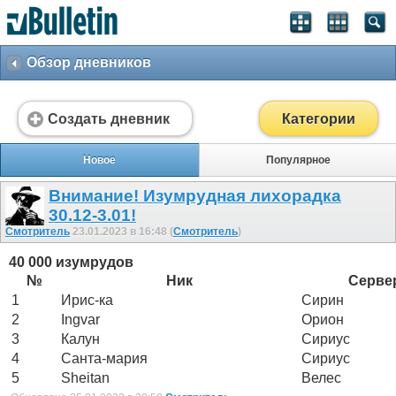
Обзор дневников
Создать дневник
Категории
Новое
Популярное
Внимание! Изумрудная лихорадка
30.12-3.01!
Смотритель
23.01.2023 в 16:48 (
Смотритель
)
40 000 изумрудов
№
Ник
Серве
1
Ирис-ка
Сирин
2
Ingvar
Орион
3
Калун
Сириус
4
Санта-мария
Сириус
5
Sheitan
Велес