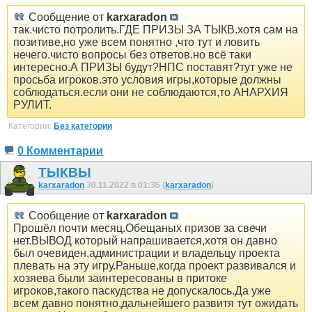
Сообщение от
karxaradon
так.чисто потролить.ГДЕ ПРИЗЫ ЗА ТЫКВ.хотя сам на
позитиве,но уже всем понятно ,что тут и ловить
нечего.чисто вопросы без ответов.но всё таки
интересно.А ПРИЗЫ будут?НПС поставят?тут уже не
просьба игроков.это условия игры,которые должны
соблюдаться.если они не соблюдаются,то АНАРХИЯ
РУЛИТ.
Категории:
Без категории
0 Комментарии
ТЫКВЫ
karxaradon
30.11.2022 в 01:36 (
karxaradon
)
Сообщение от
karxaradon
Прошёл почти месяц.Обещаных призов за свечи
нет.ВЫВОД который напрашивается,хотя он давно
был очевиден,администрации и владельцу проекта
плевать на эту игру.Раньше,когда проект развивался и
хозяева были заинтересованы в притоке
игроков,такого паскудства не допускалось.Да уже
всем давно понятно,дальнейшего развитя тут ожидать