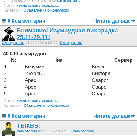
Обновлено 25.01.2023 в 20:58
Смотритель
Метки:
изумрудная лихорадка
Категории:
Объявления о Конкурсах
0 Комментарии
Читать дальше
Внимание! Изумрудная лихорадка
25.11-29.11!
Смотритель
14.12.2022 в 02:37 (
Смотритель
)
40 000 изумрудов
№
Ник
Сервер
1
Безумие
Велес
2
-сухарь
Виктори
3
Арес
Сварог
4
Арес
Сварог
5
Арес
Сварог
Метки:
изумрудная лихорадка
Категории:
Объявления о Конкурсах
0 Комментарии
Читать дальше
ТЫКВЫ
karxaradon
09.12.2022 в 03:32 (
karxaradon
)