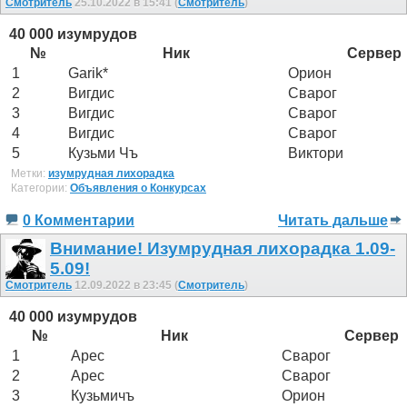
Смотритель
25.10.2022 в 15:41 (
Смотритель
)
40 000 изумрудов
№
Ник
Сервер
1
Garik*
Орион
2
Вигдис
Сварог
3
Вигдис
Сварог
4
Вигдис
Сварог
5
Кузьми Чъ
Виктори
Метки:
изумрудная лихорадка
Категории:
Объявления о Конкурсах
0 Комментарии
Читать дальше
Внимание! Изумрудная лихорадка 1.09-
5.09!
Смотритель
12.09.2022 в 23:45 (
Смотритель
)
40 000 изумрудов
№
Ник
Сервер
1
Арес
Сварог
2
Арес
Сварог
3
Кузьмичъ
Орион