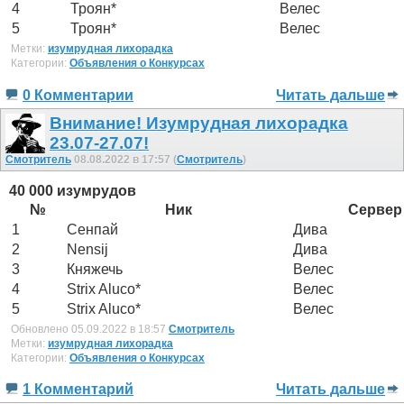
4
Троян*
Велес
5
Троян*
Велес
Метки:
изумрудная лихорадка
Категории:
Объявления о Конкурсах
0 Комментарии
Читать дальше
Внимание! Изумрудная лихорадка
23.07-27.07!
Смотритель
08.08.2022 в 17:57 (
Смотритель
)
40 000 изумрудов
№
Ник
Сервер
1
Сенпай
Дива
2
Nensij
Дива
3
Княжечь
Велес
4
Strix Aluco*
Велес
5
Strix Aluco*
Велес
Обновлено 05.09.2022 в 18:57
Смотритель
Метки:
изумрудная лихорадка
Категории:
Объявления о Конкурсах
1 Комментарий
Читать дальше