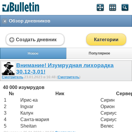
Обзор дневников
Создать дневник
Категории
Новое
Популярное
Внимание! Изумрудная лихорадка
30.12-3.01!
Смотритель
23.01.2023 в 16:48 (
Смотритель
)
40 000 изумрудов
№
Ник
Серве
1
Ирис-ка
Сирин
2
Ingvar
Орион
3
Калун
Сириус
4
Санта-мария
Сириус
5
Sheitan
Велес