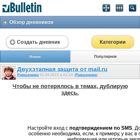
Обзор дневников
Создать дневник
Категории
Новое
Популярное
Двухэтапная защита от mail.ru
Равшанама
02.09.2015 в 02:10 (
Равшанама
)
Чтобы не потерялось в темах, дублирую
здесь.
Думаете как усилить защит
вашей почты?
Настройте вход с
подтверждением по SMS
. Д
особенно необходима, если, к примеру, у вас в 
информация или игровые акка