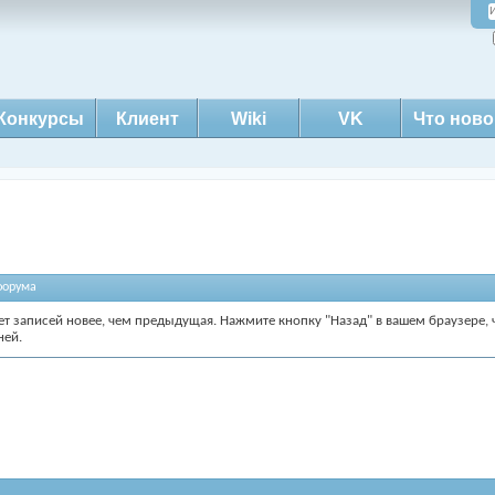
Конкурсы
Клиент
Wiki
VK
Что ново
форума
ет записей новее, чем предыдущая. Нажмите кнопку "Назад" в вашем браузере,
ней.