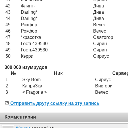
42
Флинт-
Дива
43
Darling*
Дива
44
Darling*
Дива
45
Рокфор
Велес
46
Рокфор
Велес
47
*красотка
Святогор
48
Гость439530
Сирин
49
Гость439530
Сирин
50
Кэрри
Сириус
300 000 изумрудов
№
Ник
Серве
1
Sky Bom
Сириус
2
Капри3ка
Виктори
3
< Fragoria >
Велес
Отправить другу ссылку на эту запись
Комментарии