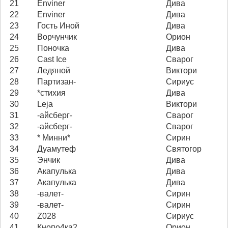
21
Enviner
Дива
22
Enviner
Дива
23
Гость Иной
Дива
24
Ворчунчик
Орион
25
Поночка
Дива
26
Cast Ice
Сварог
27
Ледяной
Виктори
28
Партизан-
Сириус
29
*стихия
Дива
30
Leja
Виктори
31
-айсберг-
Сварог
32
-айсберг-
Сварог
33
* Минни*
Сирин
34
Дуамутеф
Святогор
35
Энчик
Дива
36
Акапулька
Дива
37
Акапулька
Дива
38
-валет-
Сирин
39
-валет-
Сирин
40
Z028
Сириус
41
Кнопо4ка2
Орион