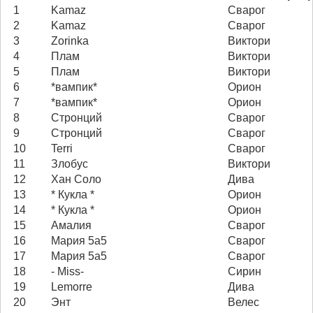
1
Kamaz
Сварог
2
Kamaz
Сварог
3
Zorinka
Виктори
4
Плам
Виктори
5
Плам
Виктори
6
*вампик*
Орион
7
*вампик*
Орион
8
Стронций
Сварог
9
Стронций
Сварог
10
Terri
Сварог
11
Злобус
Виктори
12
Хан Соло
Дива
13
* Кукла *
Орион
14
* Кукла *
Орион
15
Амалия
Сварог
16
Мария 5а5
Сварог
17
Мария 5а5
Сварог
18
- Miss-
Сирин
19
Lemorre
Дива
20
Энт
Велес