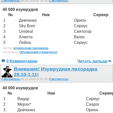
Смотритель
04.01.2024 в 14:36 (
Смотритель
)
40 000 изумрудов
№
Ник
Сервер
1
Девчонка
Орион
2
Sky Bom
Сириус
3
Unideal
Святогор
4
Алиота
Велес
5
Лейна.
Сириус
Метки:
изумрудная лихорадка
Категории:
Объявления о Конкурсах
0 Комментарии
Читать дальше
Внимание! Изумрудная лихорадка
28.10-1.11!
Смотритель
02.12.2023 в 15:10 (
Смотритель
)
40 000 изумрудов
№
Ник
Серве
1
Видар
Сириус
2
Мерхн*
Сварог
3
Девчонка
Орион