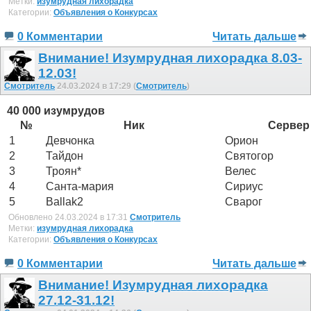
Метки:
изумрудная лихорадка
Категории:
Объявления о Конкурсах
0 Комментарии
Читать дальше
Внимание! Изумрудная лихорадка 8.03-
12.03!
Смотритель
24.03.2024 в 17:29 (
Смотритель
)
40 000 изумрудов
№
Ник
Сервер
1
Девчонка
Орион
2
Тайдон
Святогор
3
Троян*
Велес
4
Санта-мария
Сириус
5
Ballak2
Сварог
Обновлено 24.03.2024 в 17:31
Смотритель
Метки:
изумрудная лихорадка
Категории:
Объявления о Конкурсах
0 Комментарии
Читать дальше
Внимание! Изумрудная лихорадка
27.12-31.12!