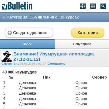
Категория: Объявления о Конкурсах
Создать дневник
Категории
Новое
Популярное
Внимание! Изумрудная лихорадка
27.12-31.12!
Смотритель
01.01.2026 в 02:27 (
Смотритель
)
40 000 изумрудов
№
Ник
Сервер
1
Девчонка
Орион
2
Девчонка
Орион
3
Девчонка
Орион
4
Девчонка
Орион
5
Девчонка
Орион