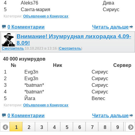
4
Aleks76
Дива
5
Санта-мария
Сириус
Категории:
Объявления о Конкурсах
0 Комментарии
Читать дальше
Внимание! Изумрудная лихорадка 4.09-
8.09!
Смотритель
10.10.2023 в 13:16 (
Смотритель
)
40 000 изумрудов
№
Ник
Сервер
1
Evg3n
Сириус
2
Evg3n
Сириус
3
*batman*
Сириус
4
*batman*
Сириус
5
Йага
Велес
Категории:
Объявления о Конкурсах
0 Комментарии
Читать дальше
1
2
3
4
5
6
7
8
9
10