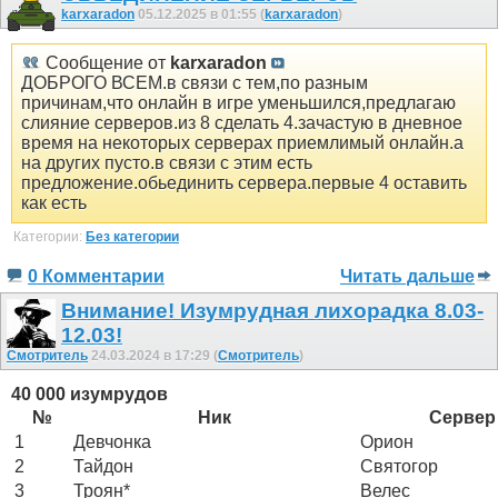
karxaradon
05.12.2025 в 01:55 (
karxaradon
)
Сообщение от
karxaradon
ДОБРОГО ВСЕМ.в связи с тем,по разным
причинам,что онлайн в игре уменьшился,предлагаю
слияние серверов.из 8 сделать 4.зачастую в дневное
время на некоторых серверах приемлимый онлайн.а
на других пусто.в связи с этим есть
предложение.обьединить сервера.первые 4 оставить
как есть
Категории:
Без категории
0 Комментарии
Читать дальше
Внимание! Изумрудная лихорадка 8.03-
12.03!
Смотритель
24.03.2024 в 17:29 (
Смотритель
)
40 000 изумрудов
№
Ник
Сервер
1
Девчонка
Орион
2
Тайдон
Святогор
3
Троян*
Велес