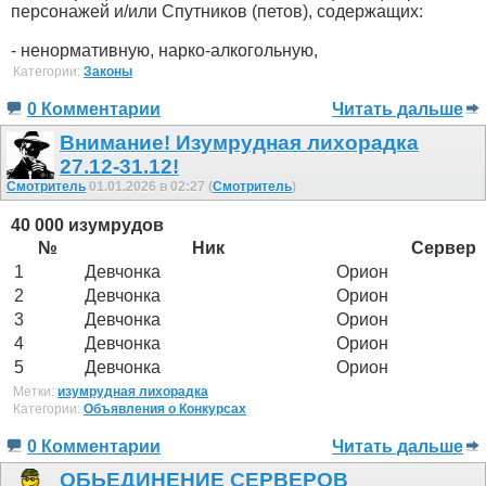
персонажей и/или Спутников (петов), содержащих:
- ненормативную, нарко-алкогольную,
Категории:
Законы
0 Комментарии
Читать дальше
Внимание! Изумрудная лихорадка
27.12-31.12!
Смотритель
01.01.2026 в 02:27 (
Смотритель
)
40 000 изумрудов
№
Ник
Сервер
1
Девчонка
Орион
2
Девчонка
Орион
3
Девчонка
Орион
4
Девчонка
Орион
5
Девчонка
Орион
Метки:
изумрудная лихорадка
Категории:
Объявления о Конкурсах
0 Комментарии
Читать дальше
ОБЬЕДИНЕНИЕ СЕРВЕРОВ