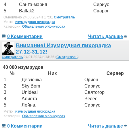
4
Санта-мария
Сириус
5
Ballak2
Сварог
Обновлено 24.03.2024 в 17:31
Смотритель
Метки:
изумрудная лихорадка
Категории:
Объявления о Конкурсах
0 Комментарии
Читать дальше
Внимание! Изумрудная лихорадка
27.12-31.12!
Смотритель
04.01.2024 в 14:36 (
Смотритель
)
40 000 изумрудов
№
Ник
Сервер
1
Девчонка
Орион
2
Sky Bom
Сириус
3
Unideal
Святогор
4
Алиота
Велес
5
Лейна.
Сириус
Метки:
изумрудная лихорадка
Категории:
Объявления о Конкурсах
0 Комментарии
Читать дальше