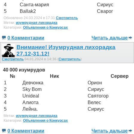
4
Санта-мария
Сириус
5
Ballak2
Сварог
Обновлено 24.03.2024 в 17:31
Смотритель
Метки:
изумрудная лихорадка
Категории:
Объявления о Конкурсах
0 Комментарии
Читать дальше
Внимание! Изумрудная лихорадка
27.12-31.12!
Смотритель
04.01.2024 в 14:36 (
Смотритель
)
40 000 изумрудов
№
Ник
Сервер
1
Девчонка
Орион
2
Sky Bom
Сириус
3
Unideal
Святогор
4
Алиота
Велес
5
Лейна.
Сириус
Метки:
изумрудная лихорадка
Категории:
Объявления о Конкурсах
0 Комментарии
Читать дальше