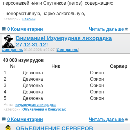
персонажей и/или Спутников (петов), содержащих:
- ненормативную, нарко-алкогольную,
Категории:
Законы
0 Комментарии
Читать дальше
Внимание! Изумрудная лихорадка
27.12-31.12!
Смотритель
01.01.2026 в 02:27 (
Смотритель
)
40 000 изумрудов
№
Ник
Сервер
1
Девчонка
Орион
2
Девчонка
Орион
3
Девчонка
Орион
4
Девчонка
Орион
5
Девчонка
Орион
Метки:
изумрудная лихорадка
Категории:
Объявления о Конкурсах
0 Комментарии
Читать дальше
ОБЬЕДИНЕНИЕ СЕРВЕРОВ