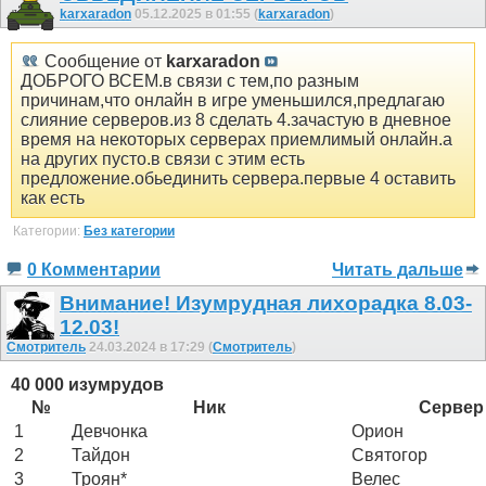
karxaradon
05.12.2025 в 01:55 (
karxaradon
)
Сообщение от
karxaradon
ДОБРОГО ВСЕМ.в связи с тем,по разным
причинам,что онлайн в игре уменьшился,предлагаю
слияние серверов.из 8 сделать 4.зачастую в дневное
время на некоторых серверах приемлимый онлайн.а
на других пусто.в связи с этим есть
предложение.обьединить сервера.первые 4 оставить
как есть
Категории:
Без категории
0 Комментарии
Читать дальше
Внимание! Изумрудная лихорадка 8.03-
12.03!
Смотритель
24.03.2024 в 17:29 (
Смотритель
)
40 000 изумрудов
№
Ник
Сервер
1
Девчонка
Орион
2
Тайдон
Святогор
3
Троян*
Велес