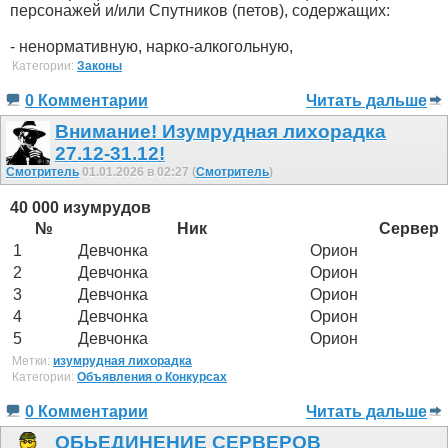
персонажей и/или Спутников (петов), содержащих:
- ненормативную, нарко-алкогольную,
Категории:
Законы
0 Комментарии
Читать дальше
Внимание! Изумрудная лихорадка
27.12-31.12!
Смотритель
01.01.2026 в 02:27 (
Смотритель
)
40 000 изумрудов
№
Ник
Сервер
1
Девчонка
Орион
2
Девчонка
Орион
3
Девчонка
Орион
4
Девчонка
Орион
5
Девчонка
Орион
Метки:
изумрудная лихорадка
Категории:
Объявления о Конкурсах
0 Комментарии
Читать дальше
ОБЬЕДИНЕНИЕ СЕРВЕРОВ