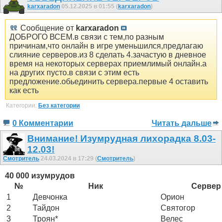
karxaradon
05.12.2025 в 01:55 (
karxaradon
)
Сообщение от
karxaradon
ДОБРОГО ВСЕМ.в связи с тем,по разным
причинам,что онлайн в игре уменьшился,предлагаю
слияние серверов.из 8 сделать 4.зачастую в дневное
время на некоторых серверах приемлимый онлайн.а
на других пусто.в связи с этим есть
предложение.обьединить сервера.первые 4 оставить
как есть
Категории:
Без категории
0 Комментарии
Читать дальше
Внимание! Изумрудная лихорадка 8.03-
12.03!
Смотритель
24.03.2024 в 17:29 (
Смотритель
)
40 000 изумрудов
№
Ник
Сервер
1
Девчонка
Орион
2
Тайдон
Святогор
3
Троян*
Велес