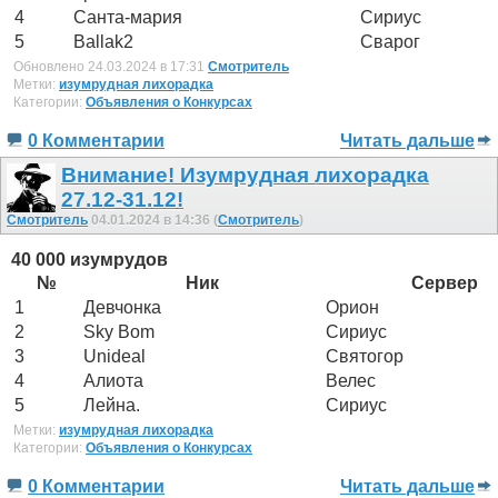
4
Санта-мария
Сириус
5
Ballak2
Сварог
Обновлено 24.03.2024 в 17:31
Смотритель
Метки:
изумрудная лихорадка
Категории:
Объявления о Конкурсах
0 Комментарии
Читать дальше
Внимание! Изумрудная лихорадка
27.12-31.12!
Смотритель
04.01.2024 в 14:36 (
Смотритель
)
40 000 изумрудов
№
Ник
Сервер
1
Девчонка
Орион
2
Sky Bom
Сириус
3
Unideal
Святогор
4
Алиота
Велес
5
Лейна.
Сириус
Метки:
изумрудная лихорадка
Категории:
Объявления о Конкурсах
0 Комментарии
Читать дальше