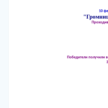
10 ф
"Громниц
Проходив
Победители получили в