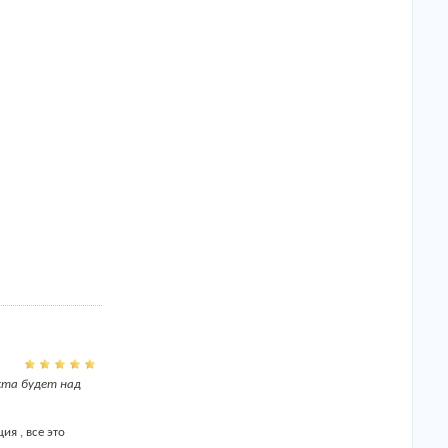
кта будет над
я , все это