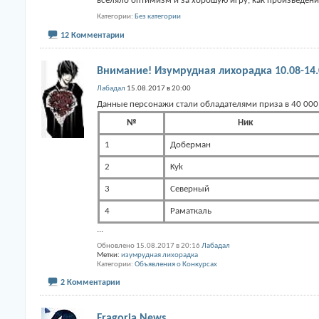
вселяло оптимизм и за хорошую игру, как произведен
Категории
Без категории
12 Комментарии
Внимание! Изумрудная лихорадка 10.08-14.
Лабадал
15.08.2017 в 20:00
Данные персонажи стали обладателями приза в 40 000
№
Ник
1
Доберман
2
Kyk
3
Северный
4
Раматкаль
...
Обновлено 15.08.2017 в 20:16
Лабадал
Метки:
изумрудная лихорадка
Категории
Объявления о Конкурсах
2 Комментарии
Fragoria News