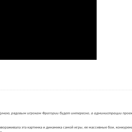
Думаю, рядовым игрокам Фрагории будет интересно, а администрации прое
авораживала эта картинка и динамика самой игры, ее массивные бои, конкуренци