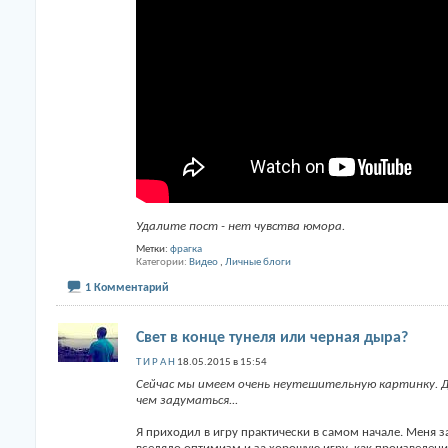
Удалите пост - нет чувства юмора.
Метки:
фрагка
Категории
Видео
,
Личные блоги
1 Комментарий
Свет в конце тунеля или черная дыра?
Т И Р А Н
18.05.2015 в 15:54
Сейчас мы имеем очень неутешительную картинку. 
чем задуматься...
Я приходил в игру практически в самом начале. Меня з