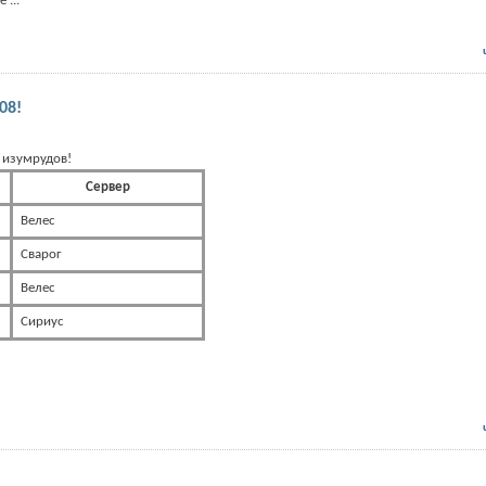
ие
...
08!
 изумрудов!
Сервер
Велес
Сварог
Велес
Сириус