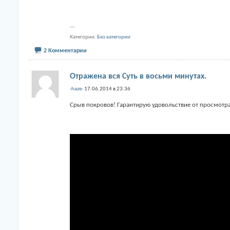
...
Категории
Без категории
2 Комментарии
Отражена вся Суть в восьми минутах.
-haze-
17.06.2014 в 23:36
Срыв покровов! Гарантирую удовольствие от просмотр