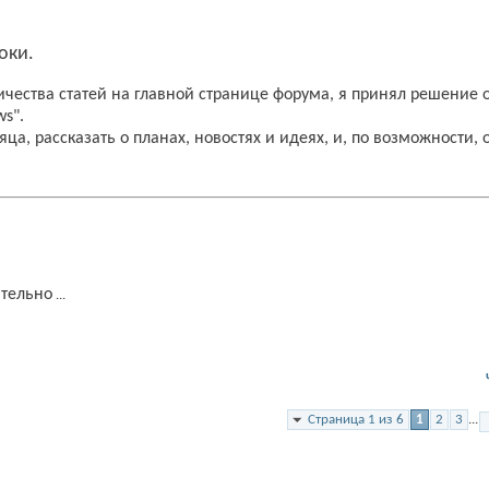
оки.
личества статей на главной странице форума, я принял решение 
ws".
а, рассказать о планах, новостях и идеях, и, по возможности, 
ительно
...
Страница 1 из 6
1
2
3
...