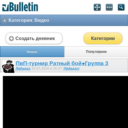
Категория: Видео
Создать дневник
Категории
Новое
Популярное
ПвП-турнир Ратный бой●Группа 3
Лабадал
16.07.2018 в 16:27 (
Лабадал
)