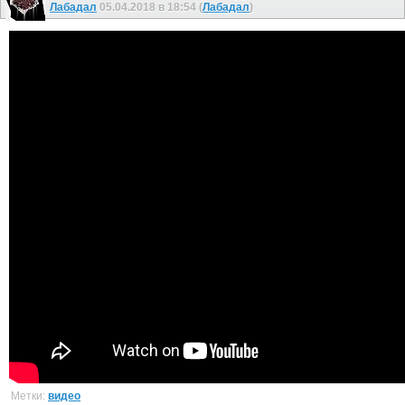
Лабадал
05.04.2018 в 18:54 (
Лабадал
)
Метки:
видео