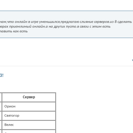
ам,что онлайн в игре уменьшился,предлагаю слияние серверов.из 8 сделать
верах приемлимый онлайн.а на других пусто.в связи с этим есть
тавить как есть
3!
Сервер
Орион
Святогор
Велес