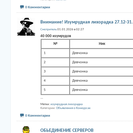
0 Комментарии
Внимание! Изумрудная лихорадка 27.12-31.
Смотритель
01.01.2026 в 02:27
40 000 изумрудов
№
Ник
1
Девчонка
2
Девчонка
3
Девчонка
4
Девчонка
5
Девчонка
...
Метки:
изумрудная лихорадка
Категории
Объявления о Конкурсах
0 Комментарии
ОБЬЕДИНЕНИЕ СЕРВЕРОВ