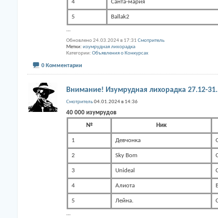
4
Санта-мария
5
Ballak2
...
Обновлено 24.03.2024 в 17:31
Смотритель
Метки:
изумрудная лихорадка
Категории
Объявления о Конкурсах
0 Комментарии
Внимание! Изумрудная лихорадка 27.12-31.
Смотритель
04.01.2024 в 14:36
40 000 изумрудов
№
Ник
1
Девчонка
2
Sky Bom
3
Unideal
4
Алиота
5
Лейна.
...