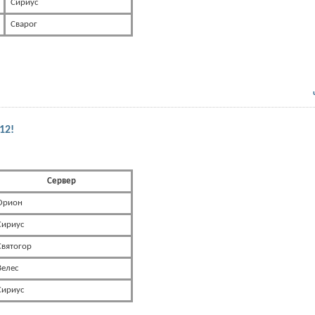
Сириус
Сварог
12!
Сервер
Орион
Сириус
Святогор
Велес
Сириус