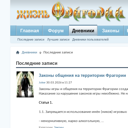
Главная
Форум
Дневники
Законы
Последние записи
Лучшие записи
Дневники пользователей
Дневники
Последние записи
Последние записи
Законы общения на территории Фрагории
Joker
30.03.2026 в 11:27
Законы игры и общения на территории Фрагории созд
Наказание за нарушение законов игры неизбежно. Не н
Статья 1.
1.1. Запрещается использование имён (ников) игровых
- ненормативную, нарко-алкогольную,
...
Категории
Законы