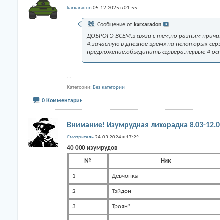
karxaradon
05.12.2025 в 01:55
Сообщение от
karxaradon
ДОБРОГО ВСЕМ.в связи с тем,по разным причин
4.зачастую в дневное время на некоторых сер
предложение.обьединить сервера.первые 4 ос
...
Категории
Без категории
0 Комментарии
Внимание! Изумрудная лихорадка 8.03-12.0
Смотритель
24.03.2024 в 17:29
40 000 изумрудов
№
Ник
1
Девчонка
2
Тайдон
3
Троян*