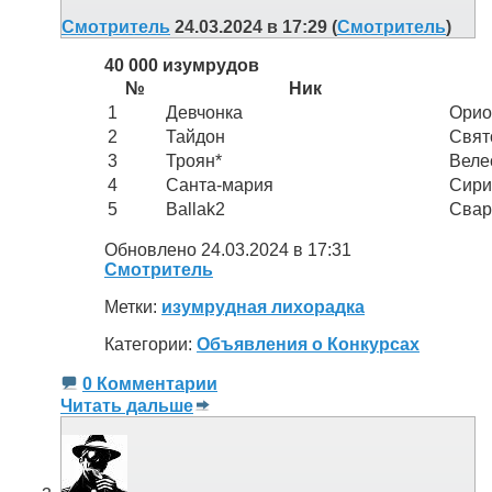
Смотритель
24.03.2024 в 17:29 (
Смотритель
)
40 000 изумрудов
№
Ник
1
Девчонка
Орио
2
Тайдон
Свят
3
Троян*
Веле
4
Санта-мария
Сири
5
Ballak2
Свар
Обновлено 24.03.2024 в 17:31
Смотритель
Метки:
изумрудная лихорадка
Категории:
Объявления о Конкурсах
0 Комментарии
Читать дальше