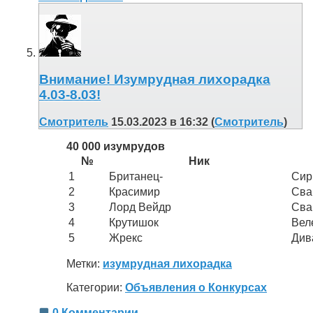
Внимание! Изумрудная лихорадка
4.03-8.03!
Смотритель
15.03.2023 в 16:32 (
Смотритель
)
40 000 изумрудов
№
Ник
1
Британец-
Сир
2
Красимир
Сва
3
Лорд Вейдр
Сва
4
Крутишок
Вел
5
Жрекс
Див
Метки:
изумрудная лихорадка
Категории:
Объявления о Конкурсах
0 Комментарии