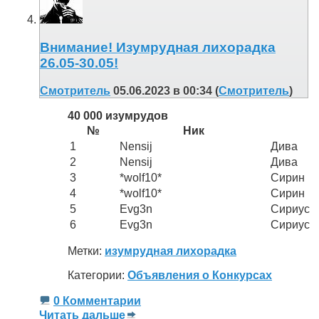
Внимание! Изумрудная лихорадка
26.05-30.05!
Смотритель
05.06.2023 в 00:34 (
Смотритель
)
40 000 изумрудов
№
Ник
1
Nensij
Дива
2
Nensij
Дива
3
*wolf10*
Сирин
4
*wolf10*
Сирин
5
Evg3n
Сириус
6
Evg3n
Сириус
Метки:
изумрудная лихорадка
Категории:
Объявления о Конкурсах
0 Комментарии
Читать дальше