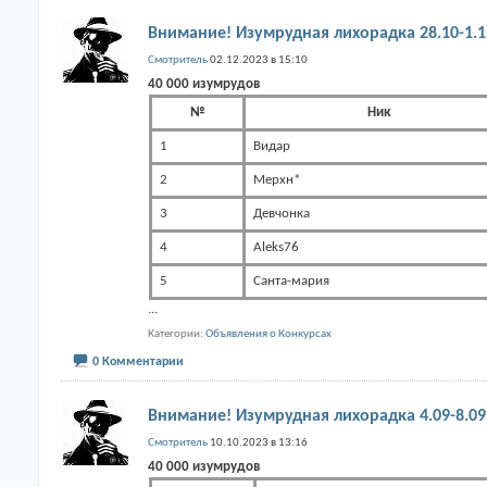
Внимание! Изумрудная лихорадка 28.10-1.1
Смотритель
02.12.2023 в 15:10
40 000 изумрудов
№
Ник
1
Видар
2
Мерхн*
3
Девчонка
4
Aleks76
5
Санта-мария
...
Категории
Объявления о Конкурсах
0 Комментарии
Внимание! Изумрудная лихорадка 4.09-8.09
Смотритель
10.10.2023 в 13:16
40 000 изумрудов