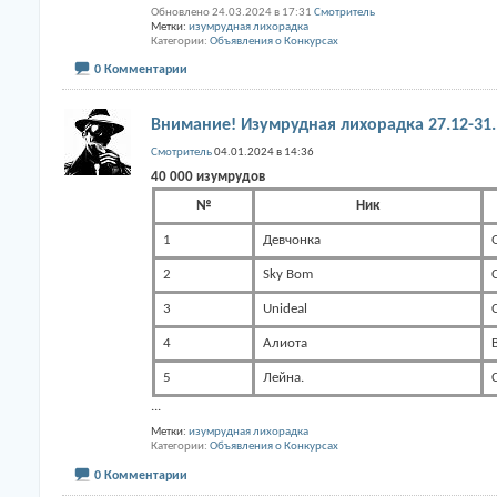
Обновлено 24.03.2024 в 17:31
Смотритель
Метки:
изумрудная лихорадка
Категории
Объявления о Конкурсах
0 Комментарии
Внимание! Изумрудная лихорадка 27.12-31.
Смотритель
04.01.2024 в 14:36
40 000 изумрудов
№
Ник
1
Девчонка
2
Sky Bom
3
Unideal
4
Алиота
5
Лейна.
...
Метки:
изумрудная лихорадка
Категории
Объявления о Конкурсах
0 Комментарии