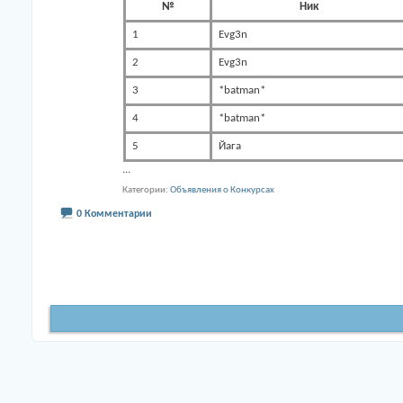
№
Ник
1
Evg3n
2
Evg3n
3
*batman*
4
*batman*
5
Йага
...
Категории
Объявления о Конкурсах
0 Комментарии