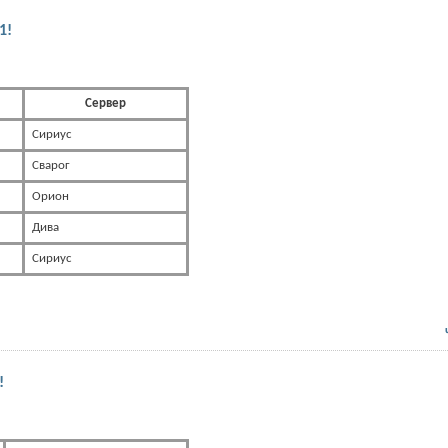
1!
Сервер
Сириус
Сварог
Орион
Дива
Сириус
!