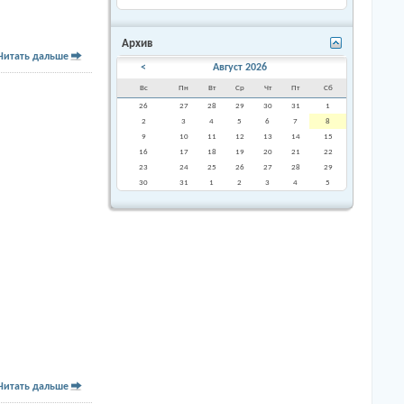
Архив
Читать дальше
<
Август 2026
Вс
Пн
Вт
Ср
Чт
Пт
Сб
26
27
28
29
30
31
1
2
3
4
5
6
7
8
9
10
11
12
13
14
15
16
17
18
19
20
21
22
23
24
25
26
27
28
29
30
31
1
2
3
4
5
Читать дальше