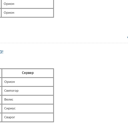
Орион
Орион
3!
Сервер
Орион
Святогор
Велес
Сириус
Сварог