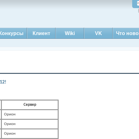
Конкурсы
Клиент
Wiki
VK
Что ново
12!
Сервер
Орион
Орион
Орион