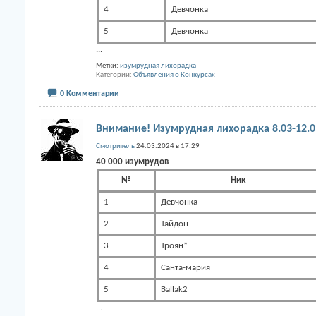
4
Девчонка
5
Девчонка
...
Метки:
изумрудная лихорадка
Категории
Объявления о Конкурсах
0 Комментарии
Внимание! Изумрудная лихорадка 8.03-12.0
Смотритель
24.03.2024 в 17:29
40 000 изумрудов
№
Ник
1
Девчонка
2
Тайдон
3
Троян*
4
Санта-мария
5
Ballak2
...