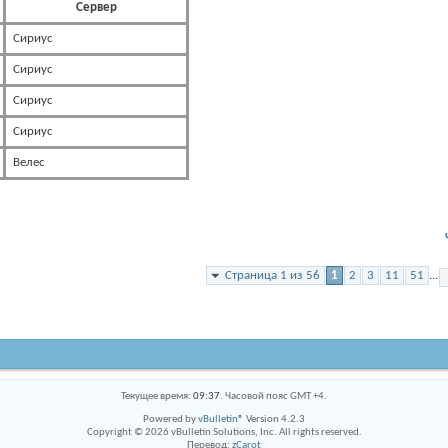
Сервер
Сириус
Сириус
Сириус
Сириус
Велес
Страница 1 из 56
1
2
3
11
51
...
Текущее время:
09:37
. Часовой пояс GMT +4.
Powered by
vBulletin®
Version 4.2.3
Copyright © 2026 vBulletin Solutions, Inc. All rights reserved.
Перевод:
zCarot