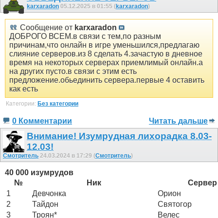
karxaradon
05.12.2025 в 01:55 (
karxaradon
)
Сообщение от
karxaradon
ДОБРОГО ВСЕМ.в связи с тем,по разным
причинам,что онлайн в игре уменьшился,предлагаю
слияние серверов.из 8 сделать 4.зачастую в дневное
время на некоторых серверах приемлимый онлайн.а
на других пусто.в связи с этим есть
предложение.обьединить сервера.первые 4 оставить
как есть
Категории:
Без категории
0 Комментарии
Читать дальше
Внимание! Изумрудная лихорадка 8.03-
12.03!
Смотритель
24.03.2024 в 17:29 (
Смотритель
)
40 000 изумрудов
№
Ник
Сервер
1
Девчонка
Орион
2
Тайдон
Святогор
3
Троян*
Велес