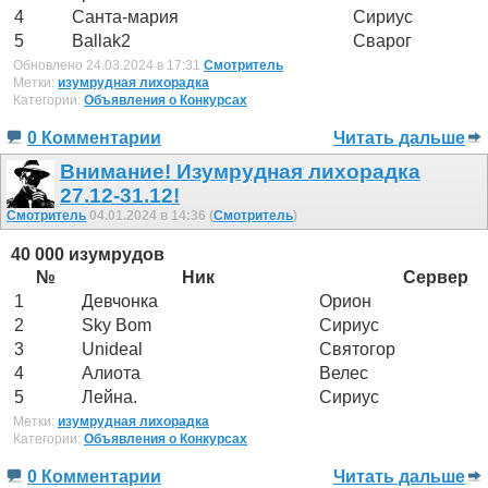
4
Санта-мария
Сириус
5
Ballak2
Сварог
Обновлено 24.03.2024 в 17:31
Смотритель
Метки:
изумрудная лихорадка
Категории:
Объявления о Конкурсах
0 Комментарии
Читать дальше
Внимание! Изумрудная лихорадка
27.12-31.12!
Смотритель
04.01.2024 в 14:36 (
Смотритель
)
40 000 изумрудов
№
Ник
Сервер
1
Девчонка
Орион
2
Sky Bom
Сириус
3
Unideal
Святогор
4
Алиота
Велес
5
Лейна.
Сириус
Метки:
изумрудная лихорадка
Категории:
Объявления о Конкурсах
0 Комментарии
Читать дальше