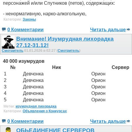
персонажей и/или Спутников (петов), содержащих:
- ненормативную, нарко-алкогольную,
Категории:
Законы
0 Комментарии
Читать дальше
Внимание! Изумрудная лихорадка
27.12-31.12!
Смотритель
01.01.2026 в 02:27 (
Смотритель
)
40 000 изумрудов
№
Ник
Сервер
1
Девчонка
Орион
2
Девчонка
Орион
3
Девчонка
Орион
4
Девчонка
Орион
5
Девчонка
Орион
Метки:
изумрудная лихорадка
Категории:
Объявления о Конкурсах
0 Комментарии
Читать дальше
ОБЬЕДИНЕНИЕ СЕРВЕРОВ