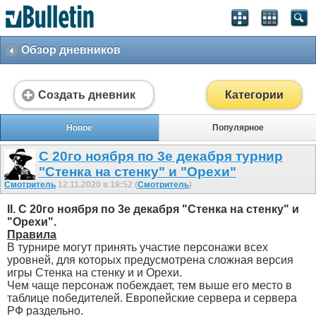
Обзор дневников
Создать дневник
Категории
Новое
Популярное
С 20го ноября по 3е декабря турнир
"Стенка на стенку" и "Орехи"
Смотритель
12.11.2020 в 18:52 (
Смотритель
)
II. С 20го ноября по 3е декабря "Стенка на стенку" и
"Орехи".
Правила
В турнире могут принять участие персонажи всех
уровней, для которых предусмотрена сложная версия
игры Стенка на стенку и и Орехи.
Чем чаще персонаж побеждает, тем выше его место в
таблице победителей. Европейские сервера и сервера
РФ раздельно.