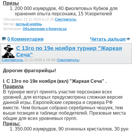
Призы
200 000 изумрудов, 40 фиолетовых Кубков для
хранения опыта персонажа, 15 Ускорителей
Обновлено 13.11.2020 в 12:36
Смотритель
Метки:
ратный ноябрь
Категории:
Объявления о Конкурсах
0 Комментарии
Читать дальше
С 13го по 19е ноября турнир "Жаркая
Сеча"
Смотритель
12.11.2020 в 18:49 (
Смотритель
)
Дорогие фрагорийцы!
I. С 13го по 19е ноября (вкл) "Жаркая Сеча" .
Правила
В турнире могут принять участие персонажи всех
уровней, для которых предусмотрена сложная версия
данной игры. Европейские сервера и сервера РФ
вместе. Чем больше собрано серебряных чешуек, тем
выше позиция в таблице победителей. Призовые места
общие для всех уровневых групп.
Призы:
350.000 изумрудов, 90 огненных кристаллов, 30 рун