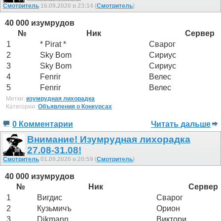
Смотритель
16.09.2020 в 23:14 (
Смотритель
)
40 000 изумрудов
№
Ник
Сервер
1
* Pirat *
Сварог
2
Sky Bom
Сириус
3
Sky Bom
Сириус
4
Fenrir
Велес
5
Fenrir
Велес
Метки:
изумрудная лихорадка
Категории:
Объявления о Конкурсах
0 Комментарии
Читать дальше
Внимание! Изумрудная лихорадка
27.08-31.08!
Смотритель
01.09.2020 в 20:59 (
Смотритель
)
40 000 изумрудов
№
Ник
Сервер
1
Вигдис
Сварог
2
Кузьмичъ
Орион
3
Dikmann
Виктори