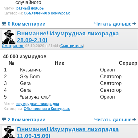
случайного
Метки:
ратный ноябрь
Категории:
Объявления о Конкурсах
0 Комментарии
Читать дальше
Внимание! Изумрудная лихорадка
28.09-2.10!
Смотритель
05.10.2020 в 21:44 (
Смотритель
)
40 000 изумрудов
№
Ник
Сервер
1
Кузьмичъ
Орион
2
Sky Bom
Святогор
3
Gera
Святогор
4
Gera
Святогор
5
*выручатель*
Орион
Метки:
изумрудная лихорадка
Категории:
Объявления о Конкурсах
2 Комментарии
Читать дальше
Внимание! Изумрудная лихорадка
11.09-15.09!