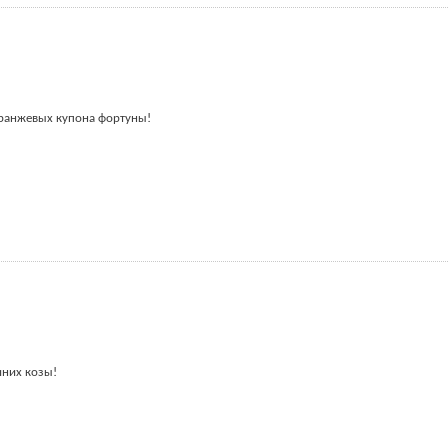
Оранжевых купона фортуны!
иних козы!