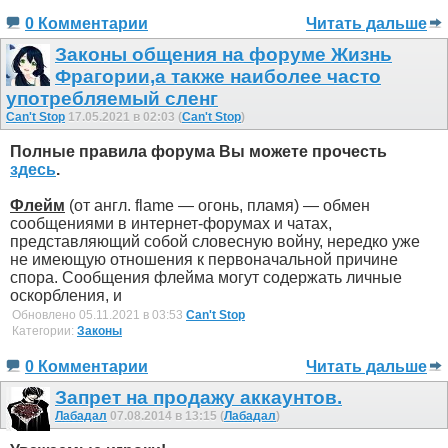
0 Комментарии
Читать дальше
Законы общения на форуме Жизнь
Фрагории,а также наиболее часто
употребляемый сленг
Can't Stop
17.05.2021 в 02:03 (
Can't Stop
)
Полные правила форума Вы можете прочесть
здесь
.
Флейм
(от англ. flame — огонь, пламя) — обмен
сообщениями в интернет-форумах и чатах,
представляющий собой словесную войну, нередко уже
не имеющую отношения к первоначальной причине
спора. Сообщения флейма могут содержать личные
оскорбления, и
Обновлено 05.11.2021 в 03:53
Can't Stop
Категории:
Законы
0 Комментарии
Читать дальше
Запрет на продажу аккаунтов.
Лабадал
07.08.2014 в 13:15 (
Лабадал
)