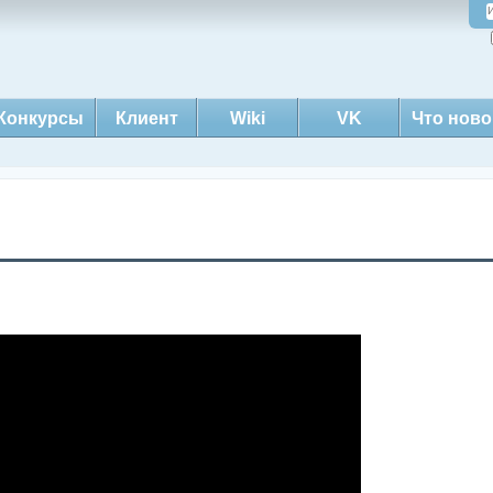
Конкурсы
Клиент
Wiki
VK
Что ново