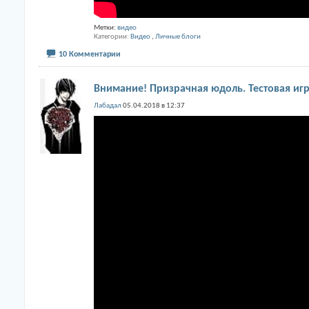
Метки:
видео
Категории
Видео
,
Личные блоги
10 Комментарии
Внимание! Призрачная юдоль. Тестовая игр
Лабадал
05.04.2018 в 12:37