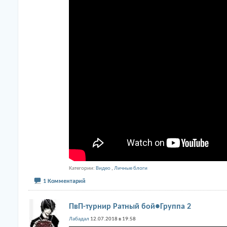
Категории
Видео
,
Личные блоги
1 Комментарий
ПвП-турнир Ратный бой●Группа 2
Лабадал
12.07.2018 в 19:58