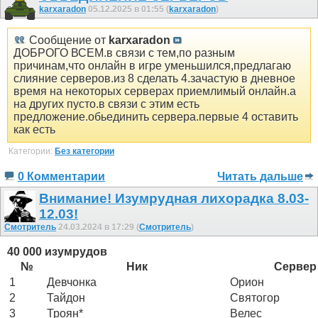
karxaradon
05.12.2025 в 01:55 (
karxaradon
)
Сообщение от
karxaradon
ДОБРОГО ВСЕМ.в связи с тем,по разным
причинам,что онлайн в игре уменьшился,предлагаю
слияние серверов.из 8 сделать 4.зачастую в дневное
время на некоторых серверах приемлимый онлайн.а
на других пусто.в связи с этим есть
предложение.обьединить сервера.первые 4 оставить
как есть
Категории:
Без категории
0 Комментарии
Читать дальше
Внимание! Изумрудная лихорадка 8.03-
12.03!
Смотритель
24.03.2024 в 17:29 (
Смотритель
)
40 000 изумрудов
№
Ник
Сервер
1
Девчонка
Орион
2
Тайдон
Святогор
3
Троян*
Велес