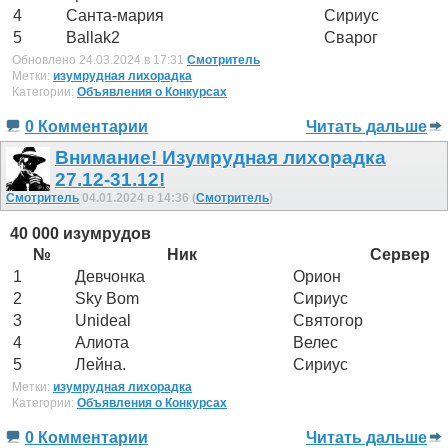
4
Санта-мария
Сириус
5
Ballak2
Сварог
Обновлено 24.03.2024 в 17:31
Смотритель
Метки:
изумрудная лихорадка
Категории:
Объявления о Конкурсах
0 Комментарии
Читать дальше
Внимание! Изумрудная лихорадка
27.12-31.12!
Смотритель
04.01.2024 в 14:36 (
Смотритель
)
40 000 изумрудов
№
Ник
Сервер
1
Девчонка
Орион
2
Sky Bom
Сириус
3
Unideal
Святогор
4
Алиота
Велес
5
Лейна.
Сириус
Метки:
изумрудная лихорадка
Категории:
Объявления о Конкурсах
0 Комментарии
Читать дальше