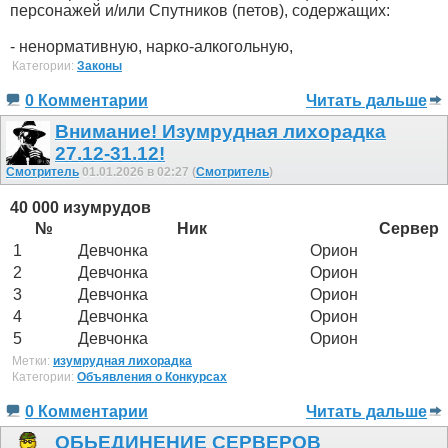
персонажей и/или Спутников (петов), содержащих:
- ненормативную, нарко-алкогольную,
Категории:
Законы
0 Комментарии
Читать дальше
Внимание! Изумрудная лихорадка
27.12-31.12!
Смотритель
01.01.2026 в 02:27 (
Смотритель
)
40 000 изумрудов
№
Ник
Сервер
1
Девчонка
Орион
2
Девчонка
Орион
3
Девчонка
Орион
4
Девчонка
Орион
5
Девчонка
Орион
Метки:
изумрудная лихорадка
Категории:
Объявления о Конкурсах
0 Комментарии
Читать дальше
ОБЬЕДИНЕНИЕ СЕРВЕРОВ