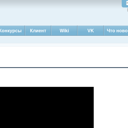
Конкурсы
Клиент
Wiki
VK
Что ново