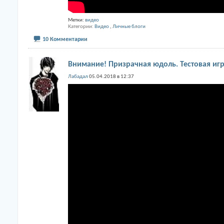
Метки:
видео
Категории
Видео
,
Личные блоги
10 Комментарии
Внимание! Призрачная юдоль. Тестовая игр
Лабадал
05.04.2018 в 12:37