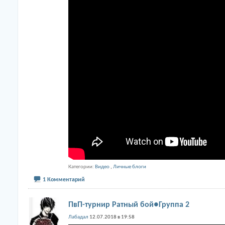
Категории
Видео
,
Личные блоги
1 Комментарий
ПвП-турнир Ратный бой●Группа 2
Лабадал
12.07.2018 в 19:58