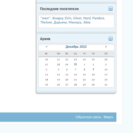
Последние посетители
*енот*
,
Booguy
,
Eirin
,
Ghost
,
Nord
,
Pandora
,
TheJove
,
Дарьяна
,
Макошъ
,
Эйла
Архив
<
Декабрь 2022
>
Вс
Пн
Вт
Ср
Чт
Пт
Сб
20
21
22
23
24
25
26
27
28
29
30
1
2
3
4
5
6
7
8
9
10
11
12
13
14
15
16
17
18
19
20
21
22
23
24
25
26
27
28
29
30
31
Обратная связь
Вверх