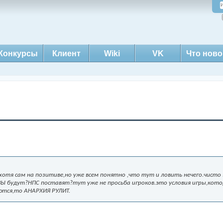
Конкурсы
Клиент
Wiki
VK
Что ново
отя сам на позитиве,но уже всем понятно ,что тут и ловить нечего.чисто
ЗЫ будут?НПС поставят?тут уже не просьба игроков.это условия игры,кот
ются,то АНАРХИЯ РУЛИТ.