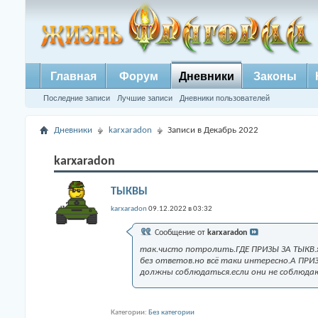
Главная
Форум
Дневники
Законы
Последние записи
Лучшие записи
Дневники пользователей
Дневники
karxaradon
Записи в Декабрь 2022
karxaradon
ТЫКВЫ
karxaradon
09.12.2022 в 03:32
Сообщение от
karxaradon
так.чисто потролить.ГДЕ ПРИЗЫ ЗА ТЫКВ.х
без ответов.но всё таки интересно.А ПРИ
должны соблюдаться.если они не соблюда
Категории
Без категории