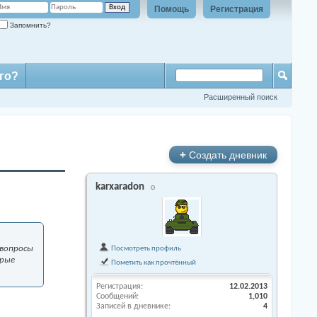
Помощь
Регистрация
Запомнить?
го?
Расширенный поиск
+
Создать дневник
karxaradon
 вопросы
Посмотреть профиль
орые
Пометить как прочтённый
Регистрация
12.02.2013
Сообщений
1,010
Записей в дневнике
4