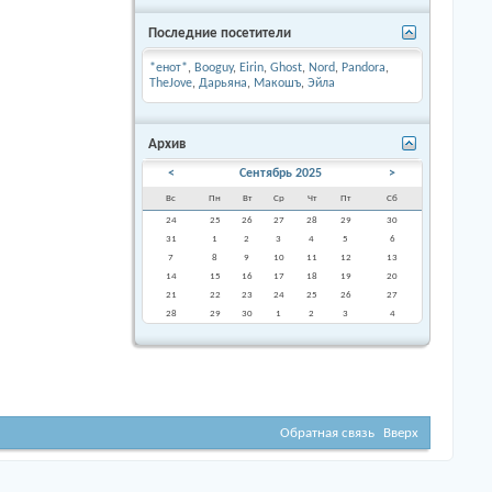
Последние посетители
*енот*
,
Booguy
,
Eirin
,
Ghost
,
Nord
,
Pandora
,
TheJove
,
Дарьяна
,
Макошъ
,
Эйла
Архив
<
Сентябрь 2025
>
Вс
Пн
Вт
Ср
Чт
Пт
Сб
24
25
26
27
28
29
30
31
1
2
3
4
5
6
7
8
9
10
11
12
13
14
15
16
17
18
19
20
21
22
23
24
25
26
27
28
29
30
1
2
3
4
Обратная связь
Вверх