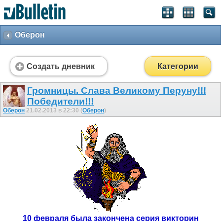
Оберон
Создать дневник
Категории
Громницы. Слава Великому Перуну!!!
Победители!!!
Оберон
21.02.2013 в 22:30 (
Оберон
)
10 февраля была закончена серия викторин