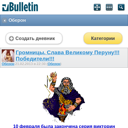
Оберон
Создать дневник
Категории
Громницы. Слава Великому Перуну!!!
Победители!!!
Оберон
21.02.2013 в 22:30 (
Оберон
)
10 февраля была закончена серия викторин