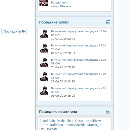
Результаты.
автор:
Южанка
Последние записи
Последняя
Внимание! Изумрудная лихорадка 02.07-
06.07!
13.07.2019
23:42
Внимание! Изумрудная лихорадка 25.06-
29.06!
01.07.2019
23:54
Внимание! Изумрудная лихорадка 04.06-
08.06!
25.06.2019
23:18
Внимание! Изумрудная лихорадка 15.06-
19.06
20.06.2019
23:50
Внимание! Изумрудная лихорадка 26.05-
30.05
09.06.2019
16:05
Последние посетители
Blood Rain
,
DanielInhag
,
Goras
,
Josephhow
,
R-a-m
,
RalphBar
,
Raymondacida
,
Stanok_lit
,
Оль
,
Руслан