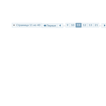
Страница 11 из 40
...
9
10
11
12
13
21
...
Первая