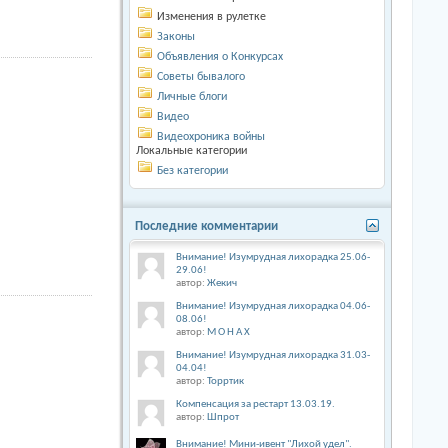
Изменения в рулетке
Законы
Объявления о Конкурсах
Советы бывалого
Личные блоги
Видео
Видеохроника войны
Локальные категории
Без категории
Последние комментарии
Внимание! Изумрудная лихорадка 25.06-
29.06!
автор:
Жекич
Внимание! Изумрудная лихорадка 04.06-
08.06!
автор:
М О Н А Х
Внимание! Изумрудная лихорадка 31.03-
04.04!
автор:
Торртик
Компенсация за рестарт 13.03.19.
автор:
Шпрот
Внимание! Мини-ивент "Лихой удел".