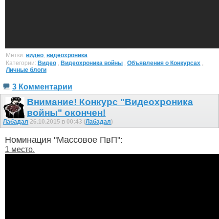
Метки:
видео
,
видеохроника
Категории:
Видео
,
Видеохроника войны
,
Объявления о Конкурсах
,
Личные блоги
3 Комментарии
Внимание! Конкурс "Видеохроника
войны" окончен!
Лабадал
26.10.2015 в 00:43 (
Лабадал
)
Номинация "Массовое ПвП":
1 место.