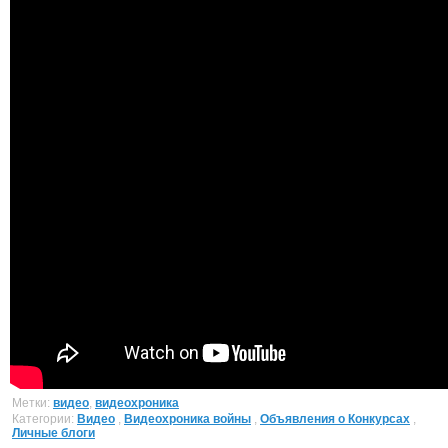
Метки:
видео
,
видеохроника
Категории:
Видео
,
Видеохроника войны
,
Объявления о Конкурсах
,
Личные блоги