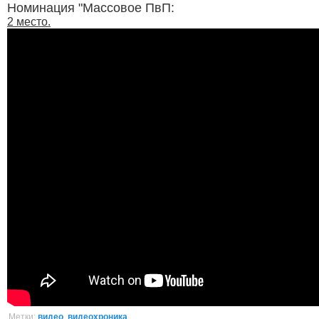
Номинация "Массовое ПвП:
2 место.
Метки:
видео
,
видеохроника