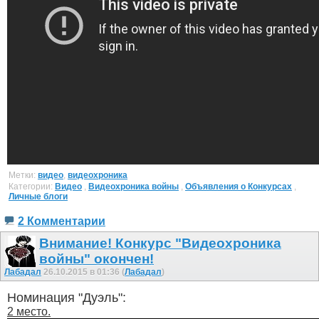
Метки:
видео
,
видеохроника
Категории:
Видео
,
Видеохроника войны
,
Объявления о Конкурсах
,
Личные блоги
2 Комментарии
Внимание! Конкурс "Видеохроника
войны" окончен!
Лабадал
26.10.2015 в 01:36 (
Лабадал
)
Номинация "Дуэль":
2 место.