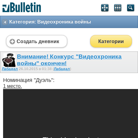
Категория: Видеохроника войны
Создать дневник
Категории
Внимание! Конкурс "Видеохроника
войны" окончен!
Лабадал
26.10.2015 в 01:38 (
Лабадал
)
Номинация "Дуэль":
1 место.