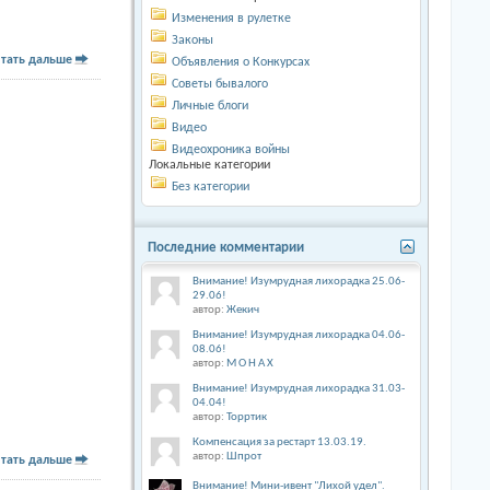
Изменения в рулетке
Законы
тать дальше
Объявления о Конкурсах
Советы бывалого
Личные блоги
Видео
Видеохроника войны
Локальные категории
Без категории
Последние комментарии
Внимание! Изумрудная лихорадка 25.06-
29.06!
автор:
Жекич
Внимание! Изумрудная лихорадка 04.06-
08.06!
автор:
М О Н А Х
Внимание! Изумрудная лихорадка 31.03-
04.04!
автор:
Торртик
Компенсация за рестарт 13.03.19.
автор:
Шпрот
тать дальше
Внимание! Мини-ивент "Лихой удел".