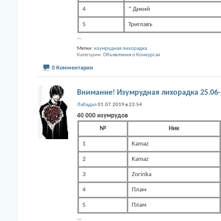
4
* Дикий
5
Триглавъ
...
Метки:
изумрудная лихорадка
Категории
Объявления о Конкурсах
0 Комментарии
Внимание! Изумрудная лихорадка 25.06-
Лабадал
01.07.2019 в 23:54
40 000 изумрудов
№
Ник
1
Kamaz
2
Kamaz
3
Zorinka
4
Плам
5
Плам
...