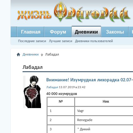
Главная
Форум
Дневники
Законы
Последние записи
Лучшие записи
Дневники пользователей
Дневники
Лабадал
Лабадал
Внимание! Изумрудная лихорадка 02.07-
Лабадал
13.07.2019 в 23:42
40 000 изумрудов
№
Ник
1
Vagr
2
Renegade
3
* Дикий