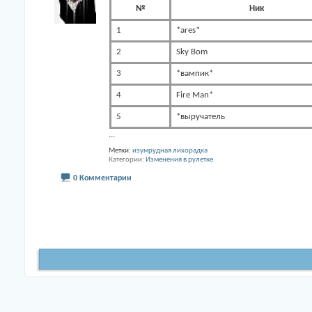
№
Ник
1
*ares*
2
Sky Bom
3
*вампик*
4
Fire Man*
5
*выручатель
...
Метки:
изумрудная лихорадка
Категории
Изменения в рулетке
0 Комментарии