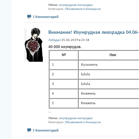
Метки:
изумрудная лихорадка
Категории
Объявления о Конкурсах
1 Комментарий
Внимание! Изумрудная лихорадка 04.06-
Лабадал
25.06.2019 в 23:18
40 000 изумрудов.
№
Ник
1
Кузьмичъ
2
lulula
3
lulula
4
Княжечь
5
Княжечь
...
Метки:
изумрудная лихорадка
Категории
Объявления о Конкурсах
1 Комментарий