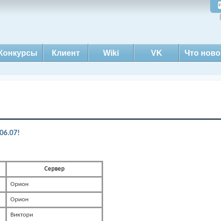
Конкурсы
Клиент
Wiki
VK
Что ново
06.07!
Сервер
Орион
Орион
Виктори