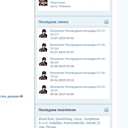
Результаты.
автор:
Южанка
Последние записи
Внимание! Изумрудная лихорадка 02.07-
06.07!
13.07.2019
23:42
Внимание! Изумрудная лихорадка 25.06-
29.06!
01.07.2019
23:54
Внимание! Изумрудная лихорадка 04.06-
08.06!
25.06.2019
23:18
Внимание! Изумрудная лихорадка 15.06-
19.06
20.06.2019
23:50
Внимание! Изумрудная лихорадка 26.05-
30.05
09.06.2019
16:05
тать дальше
Последние посетители
Blood Rain
,
DanielInhag
,
Goras
,
Josephhow
,
R-a-m
,
RalphBar
,
Raymondacida
,
Stanok_lit
,
Оль
,
Руслан