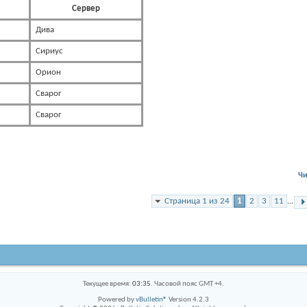
Сервер
Дива
Сириус
Орион
Сварог
Сварог
Чи
Страница 1 из 24
1
2
3
11
...
Текущее время:
03:35
. Часовой пояс GMT +4.
Powered by
vBulletin®
Version 4.2.3