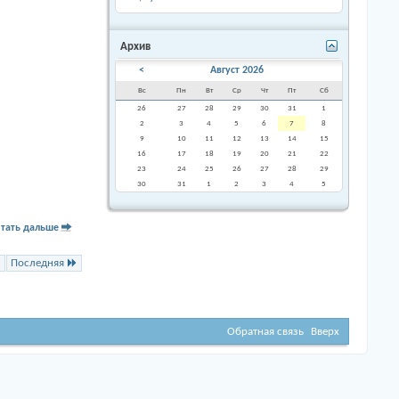
Архив
<
Август 2026
Вс
Пн
Вт
Ср
Чт
Пт
Сб
26
27
28
29
30
31
1
2
3
4
5
6
7
8
9
10
11
12
13
14
15
16
17
18
19
20
21
22
23
24
25
26
27
28
29
30
31
1
2
3
4
5
тать дальше
Последняя
Обратная связь
Вверх