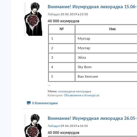
Внимание! Изумрудная лихорадка 15.06-
Лабадал
20.06.2019 в 23:50
40 000 изумрудов
№
Ник
1
Мухтар
2
Мухтар
3
Эйла
4
Sky Bom
5
Ван Хелсинг
...
Метки:
изумрудная лихорадка
Категории
Объявления о Конкурсах
0 Комментарии
Внимание! Изумрудная лихорадка 26.05-
Лабадал
09.06.2019 в 16:05
40 000 изумрудов