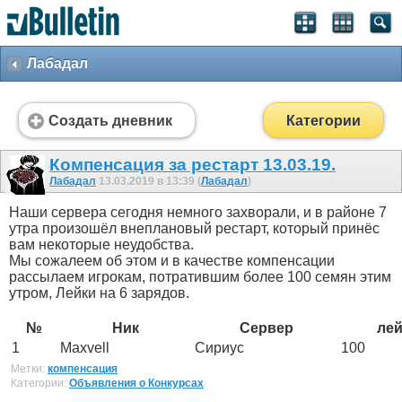
Лабадал
Создать дневник
Категории
Компенсация за рестарт 13.03.19.
Лабадал
13.03.2019 в 13:39 (
Лабадал
)
Наши сервера сегодня немного захворали, и в районе 7
утра произошёл внеплановый рестарт, который принёс
вам некоторые неудобства.
Мы сожалеем об этом и в качестве компенсации
рассылаем игрокам, потратившим более 100 семян этим
утром, Лейки на 6 зарядов.
№
Ник
Сервер
ле
1
Maxvell
Сириус
100
Метки:
компенсация
Категории:
Объявления о Конкурсах