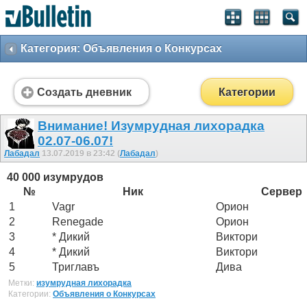
Категория: Объявления о Конкурсах
Создать дневник
Категории
Внимание! Изумрудная лихорадка
02.07-06.07!
Лабадал
13.07.2019 в 23:42 (
Лабадал
)
40 000 изумрудов
№
Ник
Сервер
1
Vagr
Орион
2
Renegade
Орион
3
* Дикий
Виктори
4
* Дикий
Виктори
5
Триглавъ
Дива
Метки:
изумрудная лихорадка
Категории:
Объявления о Конкурсах