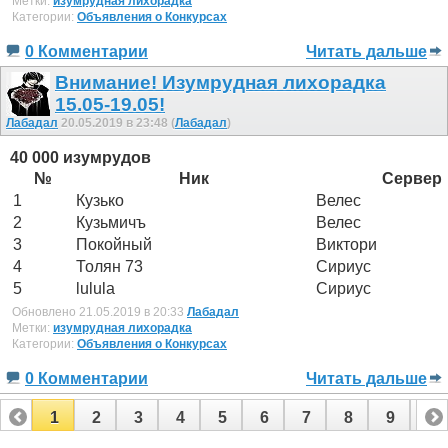
Метки:
изумрудная лихорадка
Категории:
Объявления о Конкурсах
0 Комментарии
Читать дальше
Внимание! Изумрудная лихорадка
15.05-19.05!
Лабадал
20.05.2019 в 23:48 (
Лабадал
)
40 000 изумрудов
№
Ник
Сервер
1
Кузько
Велес
2
Кузьмичъ
Велес
3
Покойный
Виктори
4
Толян 73
Сириус
5
lulula
Сириус
Обновлено 21.05.2019 в 20:33
Лабадал
Метки:
изумрудная лихорадка
Категории:
Объявления о Конкурсах
0 Комментарии
Читать дальше
1
2
3
4
5
6
7
8
9
10