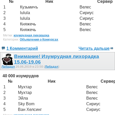
№
Ник
Сервер
1
Кузьмичъ
Велес
2
lulula
Сириус
3
lulula
Сириус
4
Княжечь
Велес
5
Княжечь
Велес
Метки:
изумрудная лихорадка
Категории:
Объявления о Конкурсах
1 Комментарий
Читать дальше
Внимание! Изумрудная лихорадка
15.06-19.06
Лабадал
20.06.2019 в 23:50 (
Лабадал
)
40 000 изумрудов
№
Ник
Серве
1
Мухтар
Велес
2
Мухтар
Велес
3
Эйла
Велес
4
Sky Bom
Сириус
5
Ван Хелсинг
Сириус