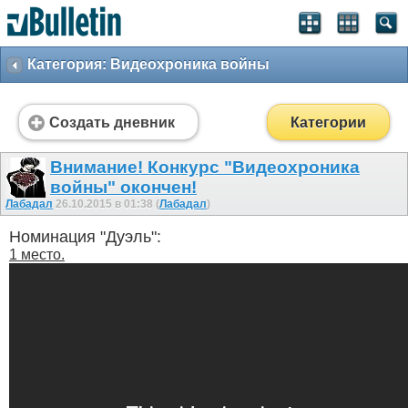
Категория: Видеохроника войны
Создать дневник
Категории
Внимание! Конкурс "Видеохроника
войны" окончен!
Лабадал
26.10.2015 в 01:38 (
Лабадал
)
Номинация "Дуэль":
1 место.