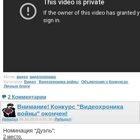
Метки:
видео
,
видеохроника
Категории:
Видео
,
Видеохроника войны
,
Объявления о Конкурсах
,
Личные блоги
2 Комментарии
Внимание! Конкурс "Видеохроника
войны" окончен!
Лабадал
26.10.2015 в 01:36 (
Лабадал
)
Номинация "Дуэль":
2 место.