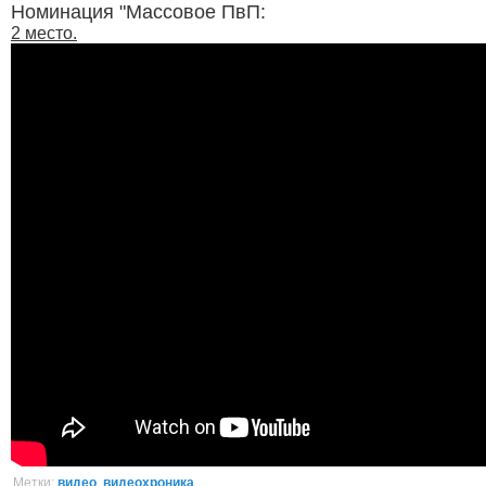
Номинация "Массовое ПвП:
2 место.
Метки:
видео
,
видеохроника