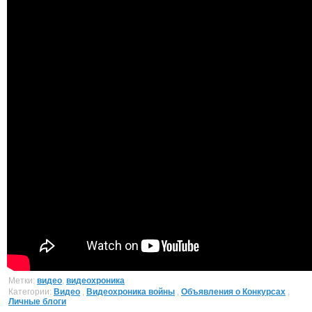
Метки:
видео
,
видеохроника
Категории:
Видео
,
Видеохроника войны
,
Объявления о Конкурсах
,
Личные блоги