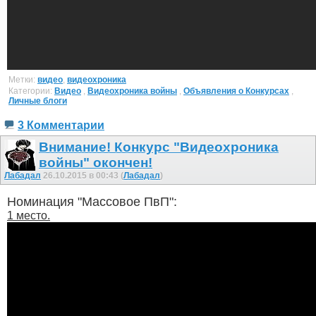
Метки:
видео
,
видеохроника
Категории:
Видео
,
Видеохроника войны
,
Объявления о Конкурсах
,
Личные блоги
3 Комментарии
Внимание! Конкурс "Видеохроника
войны" окончен!
Лабадал
26.10.2015 в 00:43 (
Лабадал
)
Номинация "Массовое ПвП":
1 место.