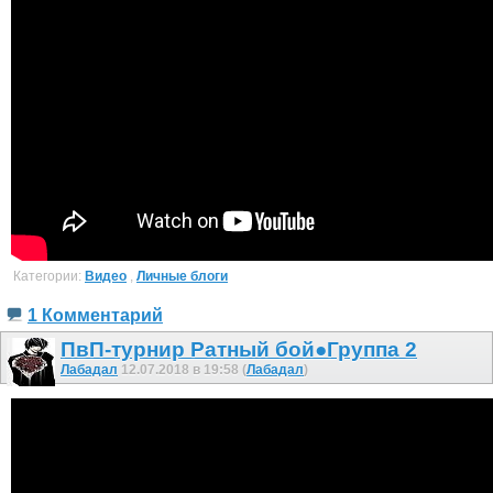
Категории:
Видео
,
Личные блоги
1 Комментарий
ПвП-турнир Ратный бой●Группа 2
Лабадал
12.07.2018 в 19:58 (
Лабадал
)