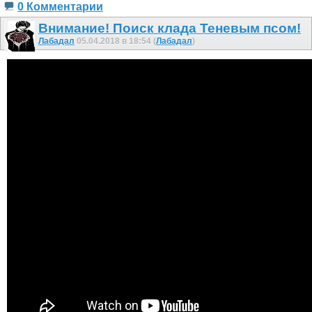
0 Комментарии
Внимание! Поиск клада Теневым псом!
Лабадал
05.04.2018 в 18:54 (
Лабадал
)