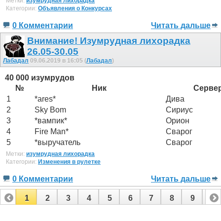
Метки:
изумрудная лихорадка
Категории:
Объявления о Конкурсах
0 Комментарии
Читать дальше
Внимание! Изумрудная лихорадка
26.05-30.05
Лабадал
09.06.2019 в 16:05 (
Лабадал
)
40 000 изумрудов
№
Ник
Серве
1
*ares*
Дива
2
Sky Bom
Сириус
3
*вампик*
Орион
4
Fire Man*
Сварог
5
*выручатель
Сварог
Метки:
изумрудная лихорадка
Категории:
Изменения в рулетке
0 Комментарии
Читать дальше
1
2
3
4
5
6
7
8
9
10
11
12
13
14
15
16
17