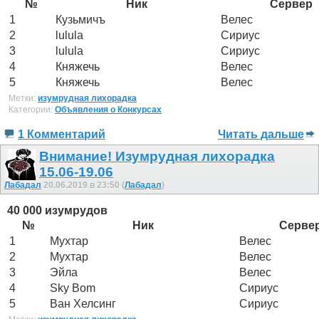
№
Ник
Сервер
1
Кузьмичъ
Велес
2
lulula
Сириус
3
lulula
Сириус
4
Княжечь
Велес
5
Княжечь
Велес
Метки:
изумрудная лихорадка
Категории:
Объявления о Конкурсах
1 Комментарий
Читать дальше
Внимание! Изумрудная лихорадка
15.06-19.06
Лабадал
20.06.2019 в 23:50 (
Лабадал
)
40 000 изумрудов
№
Ник
Серве
1
Мухтар
Велес
2
Мухтар
Велес
3
Эйла
Велес
4
Sky Bom
Сириус
5
Ван Хелсинг
Сириус