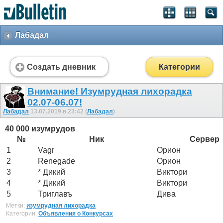
Лабадал
Создать дневник
Категории
Внимание! Изумрудная лихорадка
02.07-06.07!
Лабадал
13.07.2019 в 23:42 (
Лабадал
)
40 000 изумрудов
№
Ник
Сервер
1
Vagr
Орион
2
Renegade
Орион
3
* Дикий
Виктори
4
* Дикий
Виктори
5
Триглавъ
Дива
Метки:
изумрудная лихорадка
Категории:
Объявления о Конкурсах