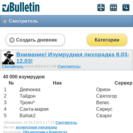
Смотритель
Создать дневник
Категории
Внимание! Изумрудная лихорадка 8.03-
12.03!
Смотритель
24.03.2024 в 17:29 (
Смотритель
)
40 000 изумрудов
№
Ник
Сервер
1
Девчонка
Орион
2
Тайдон
Святогор
3
Троян*
Велес
4
Санта-мария
Сириус
5
Ballak2
Сварог
Обновлено 24.03.2024 в 17:31
Смотритель
Метки:
изумрудная лихорадка
Категории:
Объявления о Конкурсах