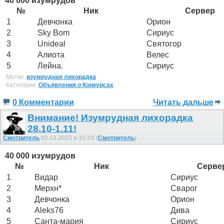
40 000 изумрудов
№
Ник
Сервер
1
Девчонка
Орион
2
Sky Bom
Сириус
3
Unideal
Святогор
4
Алиота
Велес
5
Лейна.
Сириус
Метки:
изумрудная лихорадка
Категории:
Объявления о Конкурсах
0 Комментарии
Читать дальше
Внимание! Изумрудная лихорадка
28.10-1.11!
Смотритель
02.12.2023 в 15:10 (
Смотритель
)
40 000 изумрудов
№
Ник
Серве
1
Видар
Сириус
2
Мерхн*
Сварог
3
Девчонка
Орион
4
Aleks76
Дива
5
Санта-мария
Сириус