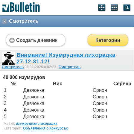
Смотритель
Создать дневник
Категории
Внимание! Изумрудная лихорадка
27.12-31.12!
Смотритель
01.01.2026 в 02:27 (
Смотритель
)
40 000 изумрудов
№
Ник
Сервер
1
Девчонка
Орион
2
Девчонка
Орион
3
Девчонка
Орион
4
Девчонка
Орион
5
Девчонка
Орион
Метки:
изумрудная лихорадка
Категории:
Объявления о Конкурсах