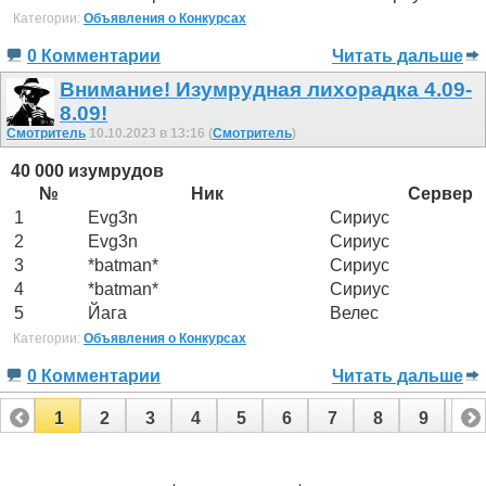
Категории:
Объявления о Конкурсах
0 Комментарии
Читать дальше
Внимание! Изумрудная лихорадка 4.09-
8.09!
Смотритель
10.10.2023 в 13:16 (
Смотритель
)
40 000 изумрудов
№
Ник
Сервер
1
Evg3n
Сириус
2
Evg3n
Сириус
3
*batman*
Сириус
4
*batman*
Сириус
5
Йага
Велес
Категории:
Объявления о Конкурсах
0 Комментарии
Читать дальше
1
2
3
4
5
6
7
8
9
10
11
12
13
14
15
16
17