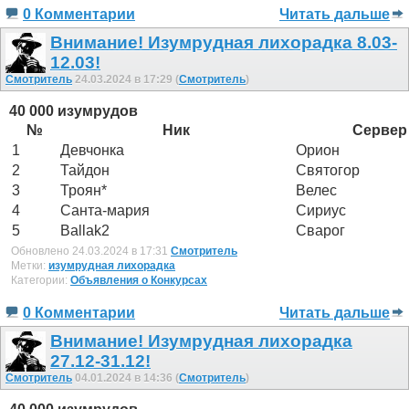
0 Комментарии
Читать дальше
Внимание! Изумрудная лихорадка 8.03-
12.03!
Смотритель
24.03.2024 в 17:29 (
Смотритель
)
40 000 изумрудов
№
Ник
Сервер
1
Девчонка
Орион
2
Тайдон
Святогор
3
Троян*
Велес
4
Санта-мария
Сириус
5
Ballak2
Сварог
Обновлено 24.03.2024 в 17:31
Смотритель
Метки:
изумрудная лихорадка
Категории:
Объявления о Конкурсах
0 Комментарии
Читать дальше
Внимание! Изумрудная лихорадка
27.12-31.12!
Смотритель
04.01.2024 в 14:36 (
Смотритель
)