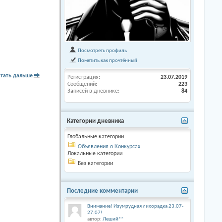
Посмотреть профиль
Пометить как прочтённый
тать дальше
Регистрация
23.07.2019
Сообщений
223
Записей в дневнике
84
Категории дневника
Глобальные категории
Объявления о Конкурсах
Локальные категории
Без категории
Последние комментарии
Внимание! Изумрудная лихорадка 23.07-
27.07!
автор:
Леший**