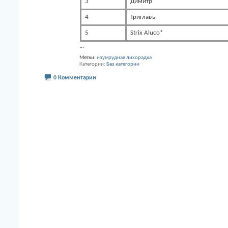
3
Димитр
4
Триглавъ
5
Strix Aluco*
...
Метки:
изумрудная лихорадка
Категории
Без категории
0 Комментарии