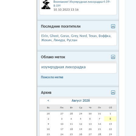
Внимание! Изумрудная лихорадка 4.09-
8.09!
10.10.2023
13:16
Последние посетители
Eirin
,
Ghost
,
Goras
,
Grey
,
Nord
,
Texas
,
Воффка
,
Жекич
,
Лямура
,
Руслан
Облако меток
изумрудная лихорадка
Поиск по метке
Архив
<
Август 2026
Вс
Пн
Вт
Ср
Чт
Пт
Сб
26
27
28
29
30
31
1
2
3
4
5
6
7
8
9
10
11
12
13
14
15
16
17
18
19
20
21
22
23
24
25
26
27
28
29