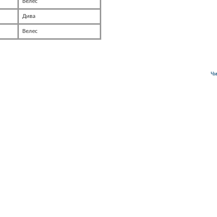
Велес
Дива
Велес
Чи