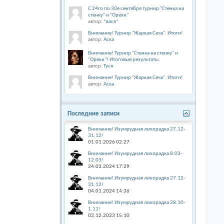
С 24го по 30е сентября турнир "Стенка на
стенку" и "Орехи"
автор:
*вася*
Внимание! Турнир "Жаркая Сеча". Итоги!
автор:
Аска
Внимание! Турнир "Стенка на стенку" и
"Орехи"! Итоговые результаты.
автор:
Туся
Внимание! Турнир "Жаркая Сеча". Итоги!
автор:
Аска
Последние записи
Внимание! Изумрудная лихорадка 27.12-
31.12!
01.01.2026
02:27
Внимание! Изумрудная лихорадка 8.03-
12.03!
24.03.2024
17:29
Внимание! Изумрудная лихорадка 27.12-
31.12!
04.01.2024
14:36
Внимание! Изумрудная лихорадка 28.10-
1.11!
02.12.2023
15:10