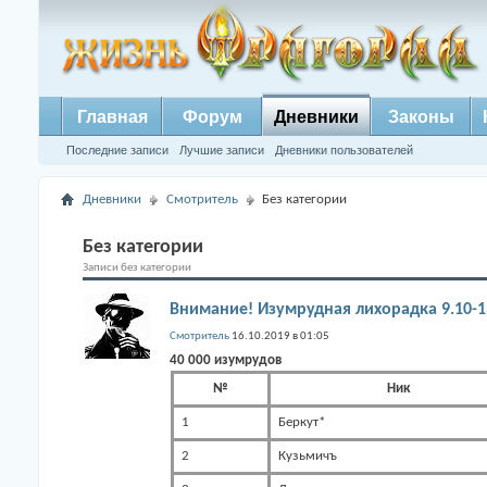
Главная
Форум
Дневники
Законы
Последние записи
Лучшие записи
Дневники пользователей
Дневники
Смотритель
Без категории
Без категории
Записи без категории
Внимание! Изумрудная лихорадка 9.10-1
Смотритель
16.10.2019 в 01:05
40 000 изумрудов
№
Ник
1
Беркут*
2
Кузьмичъ