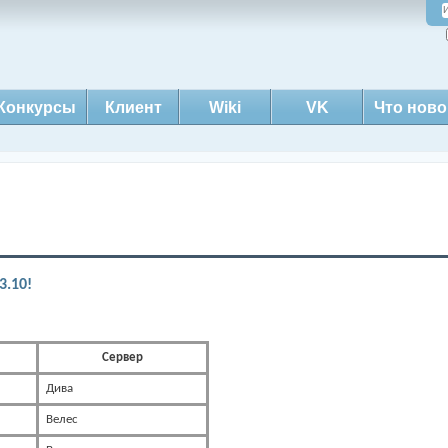
Конкурсы
Клиент
Wiki
VK
Что ново
3.10!
Сервер
Дива
Велес