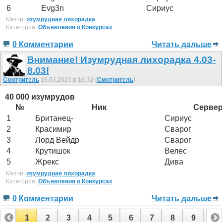
6
Evg3n
Сириус
Метки:
изумрудная лихорадка
Категории:
Объявления о Конкурсах
0 Комментарии
Читать дальше
Внимание! Изумрудная лихорадка 4.03-
8.03!
Смотритель
15.03.2023 в 16:32 (
Смотритель
)
40 000 изумрудов
№
Ник
Серве
1
Британец-
Сириус
2
Красимир
Сварог
3
Лорд Вейдр
Сварог
4
Крутишок
Велес
5
Жрекс
Дива
Метки:
изумрудная лихорадка
Категории:
Объявления о Конкурсах
0 Комментарии
Читать дальше
1
2
3
4
5
6
7
8
9
10