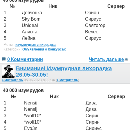
40 000 изумрудов
№
Ник
Сервер
1
Девчонка
Орион
2
Sky Bom
Сириус
3
Unideal
Святогор
4
Алиота
Велес
5
Лейна.
Сириус
Метки:
изумрудная лихорадка
Категории:
Объявления о Конкурсах
0 Комментарии
Читать дальше
Внимание! Изумрудная лихорадка
26.05-30.05!
Смотритель
05.06.2023 в 00:34 (
Смотритель
)
40 000 изумрудов
№
Ник
Сервер
1
Nensij
Дива
2
Nensij
Дива
3
*wolf10*
Сирин
4
*wolf10*
Сирин
5
Evg3n
Сириус