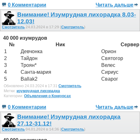
0 Комментарии
Читать дальше
Внимание! Изумрудная лихорадка 8.03-
12.03!
Смотритель
24.03.2024 в 17:29 (
Смотритель
)
40 000 изумрудов
№
Ник
Сервер
1
Девчонка
Орион
2
Тайдон
Святогор
3
Троян*
Велес
4
Санта-мария
Сириус
5
Ballak2
Сварог
Обновлено 24.03.2024 в 17:31
Смотритель
Метки:
изумрудная лихорадка
Категории:
Объявления о Конкурсах
0 Комментарии
Читать дальше
Внимание! Изумрудная лихорадка
27.12-31.12!
Смотритель
04.01.2024 в 14:36 (
Смотритель
)