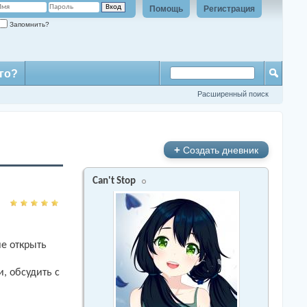
Помощь
Регистрация
Запомнить?
го?
Расширенный поиск
+
Создать дневник
Can't Stop
ие открыть
, обсудить с