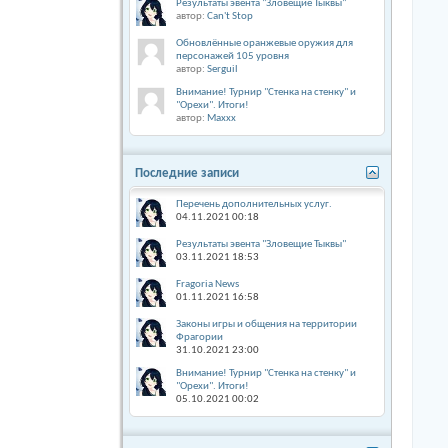
Результаты эвента "Зловещие Тыквы"
автор:
Can't Stop
Обновлённые оранжевые оружия для
персонажей 105 уровня
автор:
Serguil
Внимание! Турнир "Стенка на стенку" и
"Орехи". Итоги!
автор:
Maxxx
Последние записи
Перечень дополнительных услуг.
04.11.2021
00:18
Результаты эвента "Зловещие Тыквы"
03.11.2021
18:53
Fragoria News
01.11.2021
16:58
Законы игры и общения на территории
Фрагории
31.10.2021
23:00
Внимание! Турнир "Стенка на стенку" и
"Орехи". Итоги!
05.10.2021
00:02