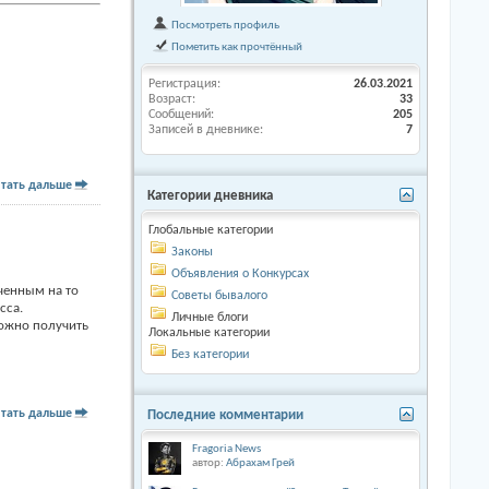
Посмотреть профиль
Пометить как прочтённый
Регистрация
26.03.2021
Возраст
33
Сообщений
205
Записей в дневнике
7
тать дальше
Категории дневника
Глобальные категории
Законы
Объявления о Конкурсах
ченным на то
Советы бывалого
сса.
Личные блоги
можно получить
Локальные категории
Без категории
тать дальше
Последние комментарии
Fragoria News
автор:
Абрахам Грей