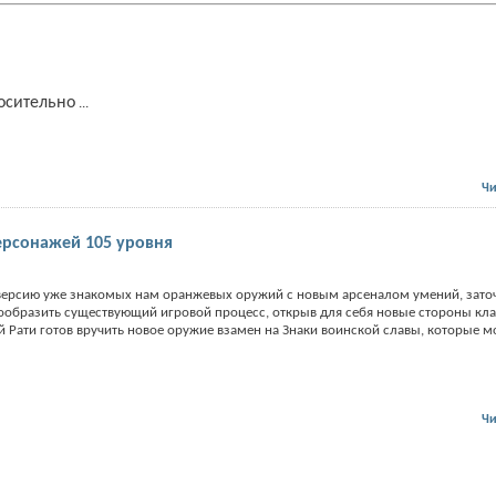
осительно
...
Чи
рсонажей 105 уровня
версию уже знакомых нам оранжевых оружий с новым арсеналом умений, зато
нообразить существующий игровой процесс, открыв для себя новые стороны кла
й Рати готов вручить новое оружие взамен на Знаки воинской славы, которые 
Чи