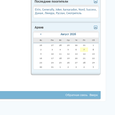
Последние посетители
Eirin
,
Generally
,
Joker
,
karxaradon
,
Nord
,
Success
,
Даная
,
Лямура
,
Руслан
,
Смотритель
Архив
<
Август 2026
Вс
Пн
Вт
Ср
Чт
Пт
Сб
26
27
28
29
30
31
1
2
3
4
5
6
7
8
9
10
11
12
13
14
15
16
17
18
19
20
21
22
23
24
25
26
27
28
29
30
31
1
2
3
4
5
Обратная связь
Вверх