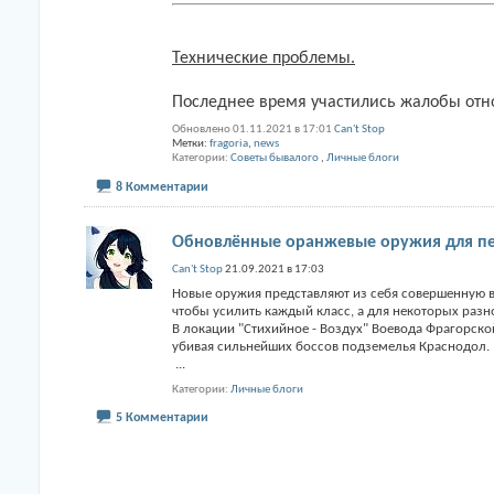
Технические проблемы.
Последнее время участились жалобы отн
Обновлено 01.11.2021 в 17:01
Can't Stop
Метки:
fragoria
,
news
Категории
Советы бывалого
,
Личные блоги
8 Комментарии
Обновлённые оранжевые оружия для пе
Can't Stop
21.09.2021 в 17:03
Новые оружия представляют из себя совершенную 
чтобы усилить каждый класс, а для некоторых раз
В локации "Стихийное - Воздух" Воевода Фрагорско
убивая сильнейших боссов подземелья Краснодол.
...
Категории
Личные блоги
5 Комментарии