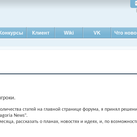
Конкурсы
Клиент
Wiki
VK
Что ново
гроки.
количества статей на главной странице форума, я принял решен
agoria News".
сяца, рассказать о планах, новостях и идеях, и, по возможности