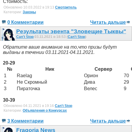
Стоимость:
Обновлено 10.03.2022 в 19:13
Смотритель
Категории:
Законы
0 Комментарии
Читать дальше
Результаты эвента "Зловещие Тыквы"
Can't Stop
03.11.2021 в 18:53 (
Can't Stop
)
Обратите ваше внимание на то,что призы будут
выданы в течении 03.11.2021-04.11.2021.
20-29
№
Ник
Сервер
1
Raelag
Орион
70
2
Не Скромный
Дива
29
3
Пираточка
Велес
9
30-39
Обновлено 04.11.2021 в 19:16
Can't Stop
Категории:
Объявления о Конкурсах
3 Комментарии
Читать дальше
Fragoria News